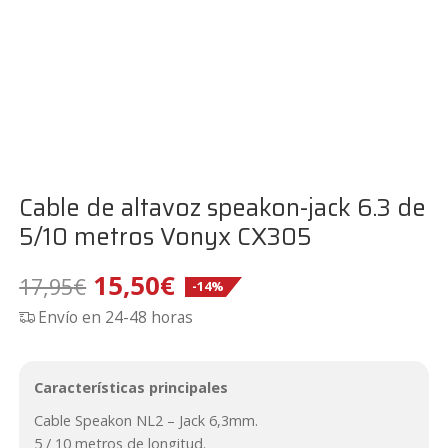
Cable de altavoz speakon-jack 6.3 de
5/10 metros Vonyx CX305
El
El
15,50
€
17,95
€
-14%
Envío en 24-48 horas
precio
precio
original
actual
Características principales
era:
es:
Cable Speakon NL2 – Jack 6,3mm.
5 / 10 metros de longitud.