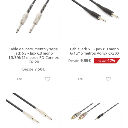
Cable de instrumento y señal
Cable jack 6.3 – jack 6.3 mono
Jack 6.3 – Jack 6.3 mono
6/10/15 metros Vonyx CX300
1,5/3/6/12 metros PD-Connex
9,95
€
-17%
Desde
hasta
CX120
7,50
€
Desde