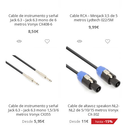
Cable de instrumento y señal
Cable RCA – Minijack 3,5 de 5
Jack 6.3 – Jack 6.3 mono de 6
metros Lydtech 022/5M
metros Vonyx CX408-6
9,99
€
8,50
€
Cable de instrumento y señal
Cable de altavoz speakon NL2-
Jack 6.3 – Jack 6.3 mono 1,5/3/6
NL2 de 5/10/15 metros Vonyx
metros Vonyx CX355
CX-302
5,95
€
11
€
-15%
Desde
Desde
hasta