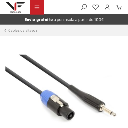
Ir
Ir
andir
a
al
la
contenido
Envío gratuito
a peninsula a partir de 100€
nú
navegación
andir
Cables de altavoz
nú
andir
nú