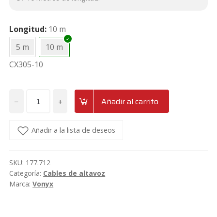
17,95€.
15,50€.
Longitud
10 m
5 m
10 m
CX305-10
−
+
Añadir al carrito
Cable
de
altavoz
Añadir a la lista de deseos
speakon-
jack
SKU:
177.712
6.3
Categoría:
Cables de altavoz
de
Marca:
Vonyx
5/10
metros
Vonyx