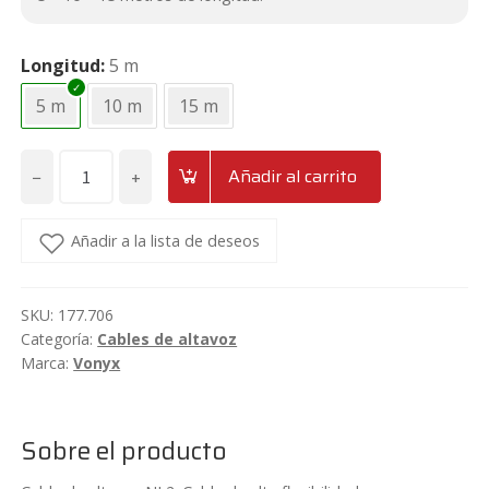
12,95€.
11€.
Longitud
5 m
5 m
10 m
15 m
−
+
Añadir al carrito
Cable
de
altavoz
Añadir a la lista de deseos
speakon
NL2-
SKU:
177.706
NL2
Categoría:
Cables de altavoz
de
Marca:
Vonyx
5/10/15
metros
Vonyx
Sobre el producto
CX-
302