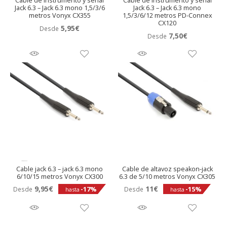
Cable de instrumento y señal
Cable de instrumento y señal
Jack 6.3 – Jack 6.3 mono 1,5/3/6
Jack 6.3 – Jack 6.3 mono
metros Vonyx CX355
1,5/3/6/12 metros PD-Connex
CX120
5,95
€
Desde
7,50
€
Desde
Cable jack 6.3 – jack 6.3 mono
Cable de altavoz speakon-jack
6/10/15 metros Vonyx CX300
6.3 de 5/10 metros Vonyx CX305
9,95
€
11
€
-17%
-15%
Desde
Desde
hasta
hasta