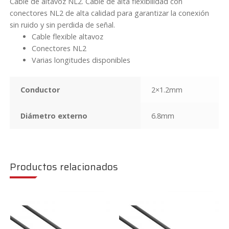
Cable de altavoz NL2. Cable de alta flexibilidad con
cantidad
conectores NL2 de alta calidad para garantizar la conexión
sin ruido y sin perdida de señal.
Cable flexible altavoz
Conectores NL2
Varias longitudes disponibles
Conductor
2×1.2mm
Diámetro externo
6.8mm
Productos relacionados