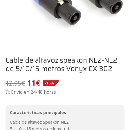
Cable de altavoz speakon NL2-NL2
de 5/10/15 metros Vonyx CX-302
El
El
11
€
12,95
€
-15%
Envío en 24-48 horas
precio
precio
original
actual
Características principales
era:
es:
Cable de altavoz Speakon NL2.
5 – 10 – 15 metros de longitud.