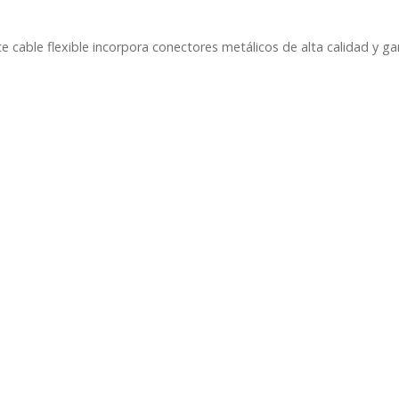
mono
1,5/3/6
 cable flexible incorpora conectores metálicos de alta calidad y gar
metros
Vonyx
CX355
cantidad