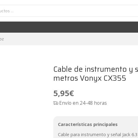
umento y señal Jack 6.3 - Jack 6.3 mono 1,5/3/6 metros Vonyx CX355
5,95
€
voz
Cable de instrumento y s
metros Vonyx CX355
5,95
€
Envío en 24-48 horas
Características principales
Cable para instrumento y señal Jack 6.3