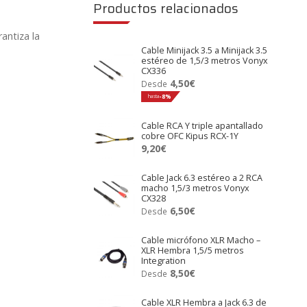
Productos relacionados
antiza la
Cable Minijack 3.5 a Minijack 3.5
estéreo de 1,5/3 metros Vonyx
CX336
4,50
€
Desde
hasta
-8%
Cable RCA Y triple apantallado
cobre OFC Kipus RCX-1Y
9,20
€
Cable Jack 6.3 estéreo a 2 RCA
macho 1,5/3 metros Vonyx
CX328
6,50
€
Desde
Cable micrófono XLR Macho –
XLR Hembra 1,5/5 metros
Integration
8,50
€
Desde
Cable XLR Hembra a Jack 6.3 de