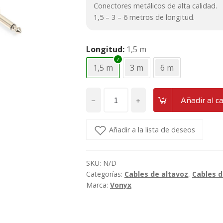
Conectores metálicos de alta calidad.
1,5 – 3 – 6 metros de longitud.
Longitud
1,5 m
1,5 m
3 m
6 m
−
+
Añadir al ca
Cable
de
instrumento
Añadir a la lista de deseos
y
señal
SKU:
N/D
Jack
Categorías:
Cables de altavoz
,
Cables 
6.3
Marca:
Vonyx
-
Jack
6.3