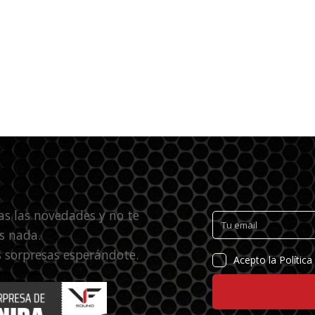
as las novedades y no te
s nada.
 sorpresas esperándote.