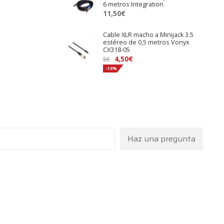
6 metros Integration
11,50
€
Cable XLR macho a Minijack 3.5
estéreo de 0,5 metros Vonyx
CX318-05
El
El
4,50
€
5
€
precio
precio
-10%
original
actual
era:
es:
5€.
4,50€.
Haz una pregunta