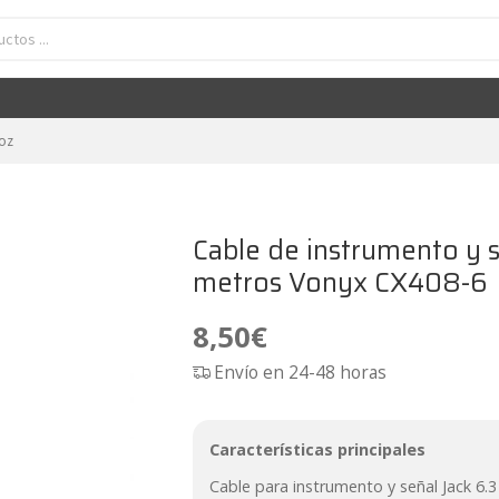
rumento y señal Jack 6.3 - Jack 6.3 mono de 6 metros Vonyx CX408-6
8,50
€
voz
Cable de instrumento y s
metros Vonyx CX408-6
8,50
€
Envío en 24-48 horas
Características principales
Cable para instrumento y señal Jack 6.3