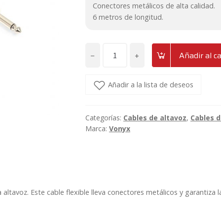
Conectores metálicos de alta calidad.
6 metros de longitud.
−
+
Añadir al ca
Cable
de
instrumento
Añadir a la lista de deseos
y
señal
Categorías:
Cables de altavoz
,
Cables 
Jack
Marca:
Vonyx
6.3
-
Jack
6.3
mono
ltavoz. Este cable flexible lleva conectores metálicos y garantiza l
de
6
metros