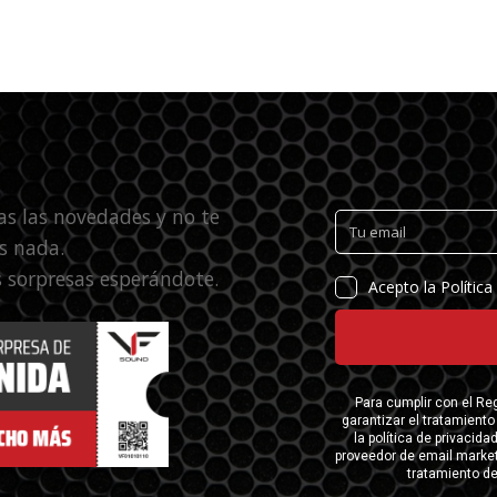
as las novedades y no te
s nada.
 sorpresas esperándote.