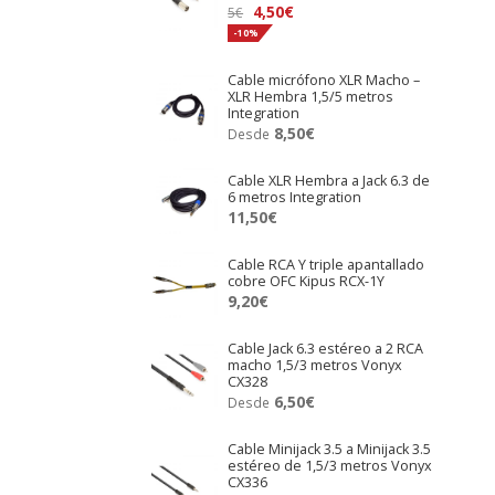
El
El
4,50
€
5
€
precio
precio
-10%
original
actual
Cable micrófono XLR Macho –
era:
es:
XLR Hembra 1,5/5 metros
5€.
4,50€.
Integration
8,50
€
Desde
Cable XLR Hembra a Jack 6.3 de
6 metros Integration
11,50
€
Cable RCA Y triple apantallado
cobre OFC Kipus RCX-1Y
9,20
€
Cable Jack 6.3 estéreo a 2 RCA
macho 1,5/3 metros Vonyx
CX328
6,50
€
Desde
Cable Minijack 3.5 a Minijack 3.5
estéreo de 1,5/3 metros Vonyx
CX336