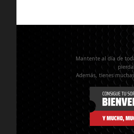
Mantente al día de tod
pierda
Además, tienes muchas