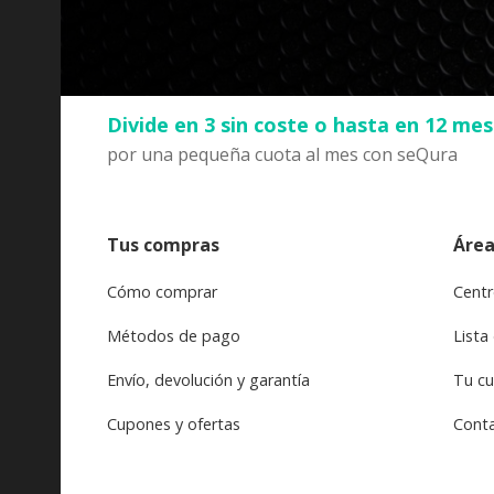
Divide en 3 sin coste o hasta en 12 me
por una pequeña cuota al mes con seQura
Tus compras
Área
Cómo comprar
Centr
Métodos de pago
Lista
Envío, devolución y garantía
Tu c
Cupones y ofertas
Cont