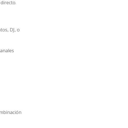
directo.
tos, DJ, o
canales
ombinación