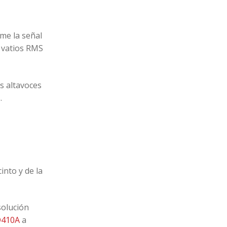
me la señal
n vatios RMS
os altavoces
.
into y de la
 solución
D410A
a