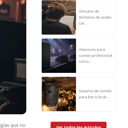
Glosario de
términos de audio:
car...
Altavoces para
sonido profesional:
cómo...
Sistema de sonido
para bar o local:...
iglas que no
Ver todos los artículos