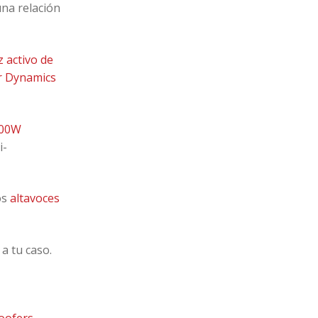
na relación
z activo de
er Dynamics
200W
i-
os
altavoces
a tu caso.
oofers