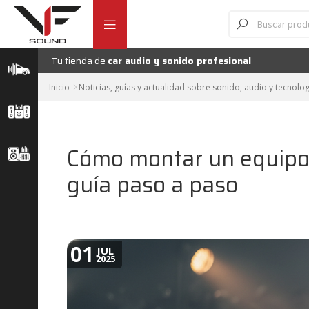
Ir
Ir
Búsqueda
de
a
al
productos
la
contenido
navegación
Tu tienda de
car audio y sonido profesional
Inicio
Noticias, guías y actualidad sobre sonido, audio y tecnolog
Cómo montar un equipo 
guía paso a paso
01
JUL
2025