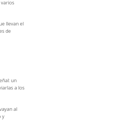
 varios
ue llevan el
es de
eñal: un
iarlas a los
vayan al
 y