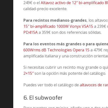
249€ o el
Altavoz activo de 12″ bi-amplificado
calidad-precio excelente.
Para recintos medianos-grandes
, los altav
15″ bi-amplificado 1000W Vonyx VSA15
a 239€ 
PD415A
a 359€ son dos referencias sólidas.
Para los eventos más grandes o para quien
600Wrms dB Technologies Opera 15
a 479€ rep
amplificada italiana y una construcción orienta
Si necesitas cubrir un recinto muy grande o q
2×15″
son la opción más potente del catálogo.
Puedes ver todo el catálogo de
altavoces de ra
6. El subwoofer
Para eventos con música, añadir uno o dos su