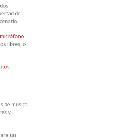
 dos
ibertad de
cenario.
 micrófono
s libres, o
ntos
s de música.
res y
Para un