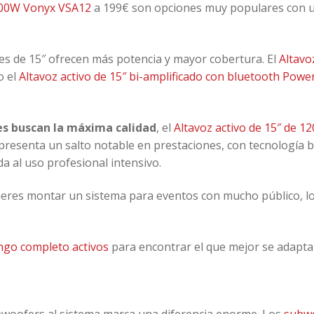
 800W Vonyx VSA12
a 199€ son opciones muy populares con u
oces de 15″ ofrecen más potencia y mayor cobertura. El
Altavo
o el
Altavoz activo de 15″ bi-amplificado con bluetooth Pow
es buscan la máxima calidad
, el
Altavoz activo de 15″ de 1
resenta un salto notable en prestaciones, con tecnología b
da al uso profesional intensivo.
uieres montar un sistema para eventos con mucho público, l
ngo completo activos
para encontrar el que mejor se adapta 
bwoofers al sistema marca una diferencia enorme. Los
subw