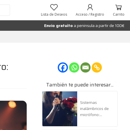
Lista de Deseos
Acceso / Registro
Carrito
Envío gratuito
a peninsula a partir de 100€
o:
También te puede interesar...
Sistemas
inalámbricos de
micrófono:...