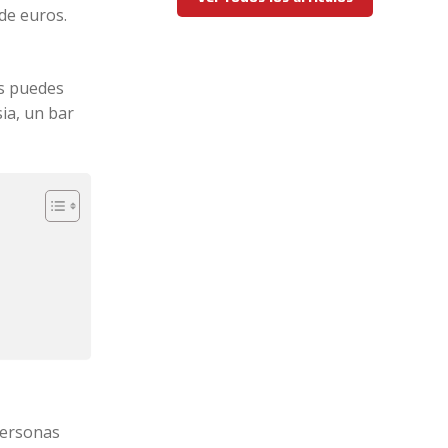
de euros.
os puedes
ia, un bar
personas