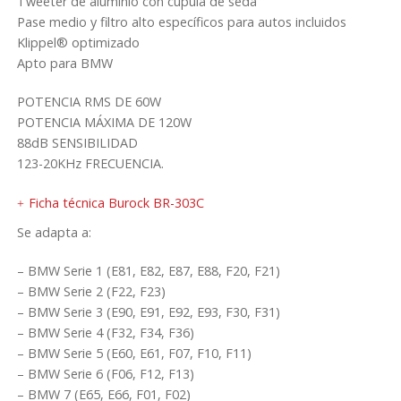
Tweeter de aluminio con cúpula de seda
Pase medio y filtro alto específicos para autos incluidos
Klippel® optimizado
Apto para BMW
POTENCIA RMS DE 60W
POTENCIA MÁXIMA DE 120W
88dB SENSIBILIDAD
123-20KHz FRECUENCIA.
Ficha técnica Burock BR-303C
Se adapta a:
– BMW Serie 1 (E81, E82, E87, E88, F20, F21)
– BMW Serie 2 (F22, F23)
– BMW Serie 3 (E90, E91, E92, E93, F30, F31)
– BMW Serie 4 (F32, F34, F36)
– BMW Serie 5 (E60, E61, F07, F10, F11)
– BMW Serie 6 (F06, F12, F13)
– BMW 7 (E65, E66, F01, F02)