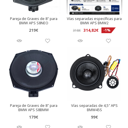
Pareja de Graves de 8″ para
Vías separadas específicas para
BMW APS S8NEO
BMW APS BMW2
El
El
219
€
314,82
€
-1%
318
€
precio
precio
original
actual
era:
es:
318€.
314,82€.
Pareja de Graves de 8″ para
Vías separadas de 4,5″ APS
BMW APS S8BMW
BMW45S
179
€
99
€