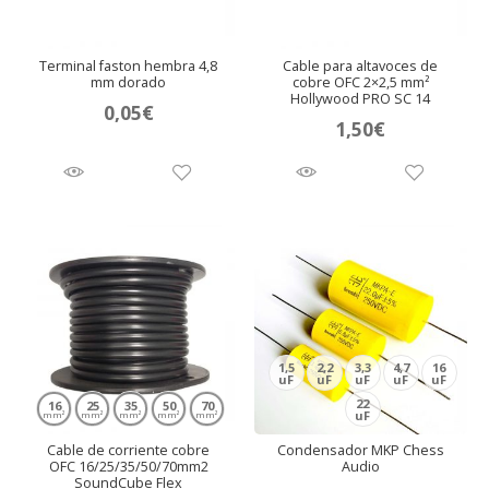
Terminal faston hembra 4,8
Cable para altavoces de
mm dorado
cobre OFC 2×2,5 mm²
Hollywood PRO SC 14
0,05
€
1,50
€
1,5
2,2
3,3
4,7
16
uF
uF
uF
uF
uF
22
16
25
35
50
70
uF
mm²
mm²
mm²
mm²
mm²
Cable de corriente cobre
Condensador MKP Chess
OFC 16/25/35/50/70mm2
Audio
SoundCube Flex