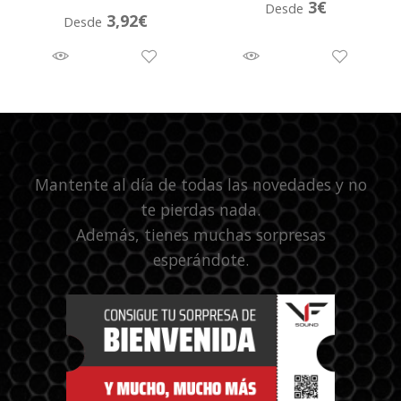
3
€
Desde
3,92
€
Desde
Mantente al día de todas las novedades y no
te pierdas nada.
Además, tienes muchas sorpresas
esperándote.