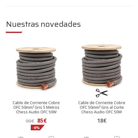
Nuestras novedades
Cable de Corriente Cobre
Cable de Corriente Cobre
OFC 50mm² Gris 5 Metros
OFC 50mm² Gris al Corte
Chess Audio OFC 50W
Chess Audio OFC 50W
El
El
85
€
18
€
90
€
-6%
precio
precio
original
actual