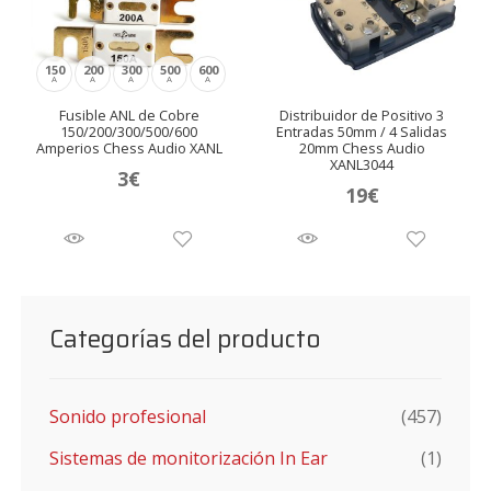
150
200
300
500
600
A
A
A
A
A
Fusible ANL de Cobre
Distribuidor de Positivo 3
150/200/300/500/600
Entradas 50mm / 4 Salidas
Amperios Chess Audio XANL
20mm Chess Audio
XANL3044
3
€
19
€
Categorías del producto
Sonido profesional
(457)
Sistemas de monitorización In Ear
(1)