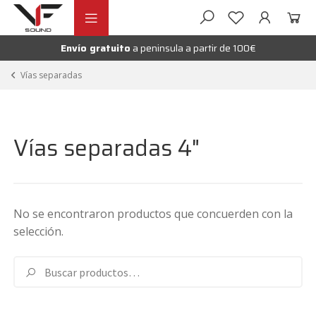
Ir
Ir
andir
a
al
la
contenido
Envío gratuito
a peninsula a partir de 100€
nú
navegación
andir
Vías separadas
nú
andir
Vías separadas 4"
nú
No se encontraron productos que concuerden con la
selección.
Buscar
Buscar
por: