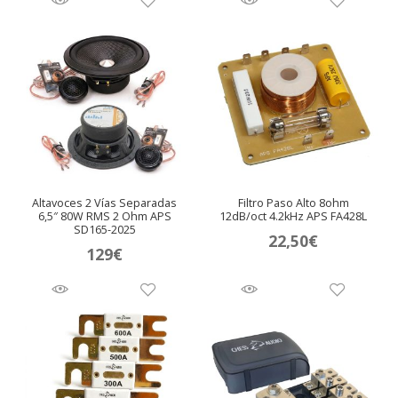
era:
es:
90€.
85€.
Altavoces 2 Vías Separadas
Filtro Paso Alto 8ohm
6,5″ 80W RMS 2 Ohm APS
12dB/oct 4.2kHz APS FA428L
SD165-2025
22,50
€
129
€