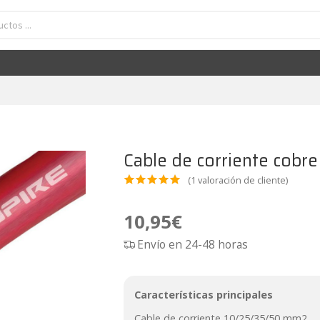
le de corriente cobre OFC 10/25/35/50 mm2 Ampire XSK
10,95
€
Cable de corriente cob
(
1
valoración de cliente)
Valora
1
do
5.00
10,95
€
sobre 5
Envío en 24-48 horas
basado
en
puntua
Características principales
ción de
Cable de corriente 10/25/35/50 mm2.