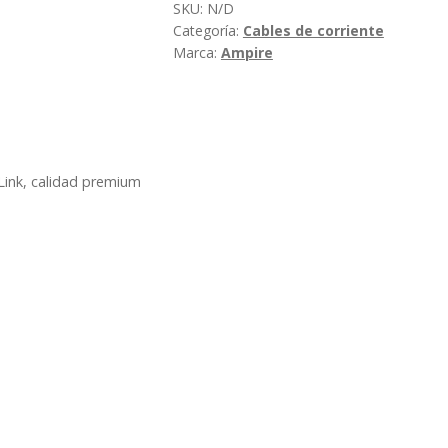
SKU:
N/D
10/25/35/50
Categoría:
Cables de corriente
mm2
Marca:
Ampire
Ampire
XSK
cantidad
X-Link, calidad premium