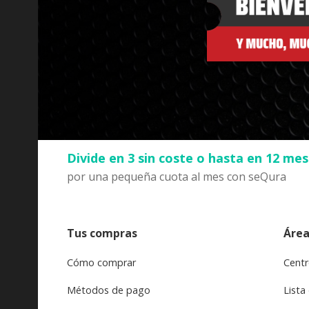
Divide en 3 sin coste o hasta en 12 me
por una pequeña cuota al mes con seQura
Tus compras
Área
Cómo comprar
Centr
Métodos de pago
Lista