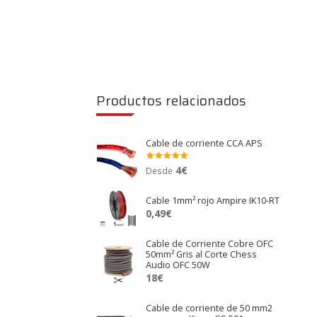
Productos relacionados
Cable de corriente CCA APS
4
€
Valora
Desde
do en
5.00
de 5
Cable 1mm² rojo Ampire IK10-RT
0,49
€
Cable de Corriente Cobre OFC
50mm² Gris al Corte Chess
Audio OFC 50W
18
€
Cable de corriente de 50 mm2