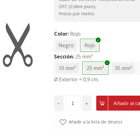
cliente
OFC (Cobre puro).
Precio por metro.
Color
Rojo
Negro
Rojo
Sección
25 mm²
10 mm²
25 mm²
35 mm²
Ø Exterior = 0,9 cm.
−
+
Añadir al ca
Cable
de
corriente
Añadir a la lista de deseos
cobre
OFC