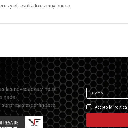
eces y el resultado es muy bueno
as las novedades y no te
s nada.
 sorpresas esperándote.