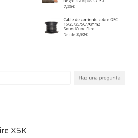
negro cca Kipus CC-501
7,25
€
Cable de corriente cobre OFC
16/25/35/50/70mm2
SoundCube Flex
3,92
€
Desde
Haz una pregunta
ire XSK