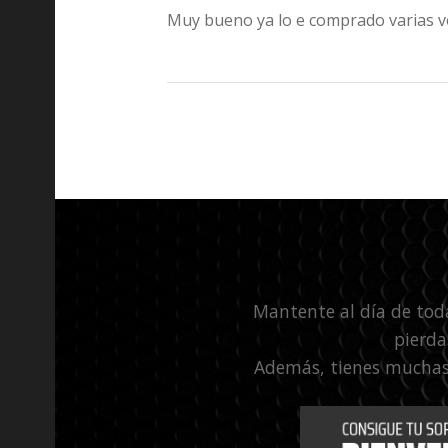
Muy bueno ya lo e comprado varias v
Mantente al día de tod
pierda
Además, tienes muchas