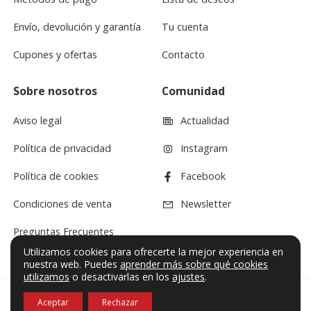
Envío, devolución y garantía
Tu cuenta
Cupones y ofertas
Contacto
Sobre nosotros
Comunidad
Aviso legal
Actualidad
Política de privacidad
Instagram
Política de cookies
Facebook
Condiciones de venta
Newsletter
Preguntas Frecuentes
Utilizamos cookies para ofrecerte la mejor experiencia en
nuestra web. Puedes
aprender más sobre qué cookies
utilizamos
o desactivarlas en los
ajustes
.
Aceptar
Rechazar
© VF Sound 2026. Todos los derechos reservados.