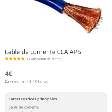
Cable de corriente CCA APS
(
1
valoración de cliente)
Valora
1
do
5.00
4
€
sobre 5
Envío en 24-48 horas
basado
en
puntua
Características principales
ción de
Cable de corriente.
cliente