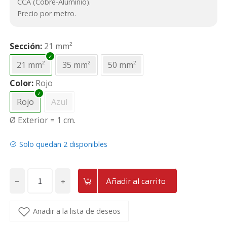
CCA (Cobre-Aluminio).
Precio por metro.
Sección
21 mm²
21 mm²
35 mm²
50 mm²
Color
Rojo
Rojo
Azul
Ø Exterior = 1 cm.
Solo quedan 2 disponibles
−
+
Añadir al carrito
Cable
de
corriente
Añadir a la lista de deseos
CCA