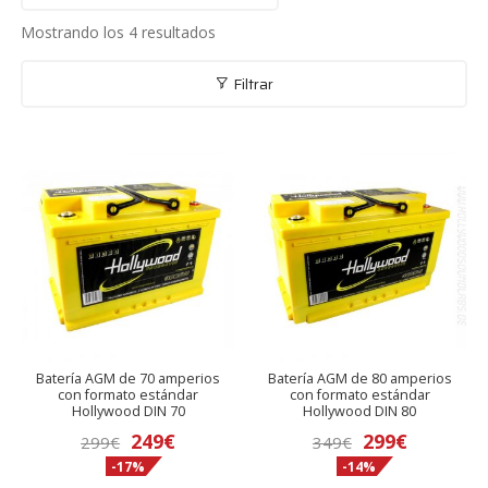
Mostrando los 4 resultados
Filtrar
Batería AGM de 70 amperios
Batería AGM de 80 amperios
con formato estándar
con formato estándar
Hollywood DIN 70
Hollywood DIN 80
El
El
El
El
249
€
299
€
299
€
349
€
-17%
-14%
precio
precio
precio
precio