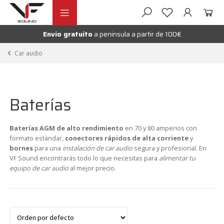
Ir
Ir
andir
a
al
la
contenido
Envío gratuito
a peninsula a partir de 100€
nú
navegación
andir
Car audio
nú
andir
Baterías
nú
Baterías AGM de alto rendimiento
en 70 y 80 amperios con
formato estándar,
conectores rápidos de alta corriente
y
bornes
para una
instalación de car audio
segura y profesional. En
VF Sound encontrarás todo lo que necesitas para
alimentar tu
equipo de car audio
al mejor precio.