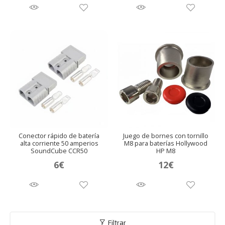
original
actual
original
actual
era:
es:
era:
es:
299€.
249€.
349€.
299€.
Conector rápido de batería
Juego de bornes con tornillo
alta corriente 50 amperios
M8 para baterías Hollywood
SoundCube CCR50
HP M8
6
€
12
€
Filtrar