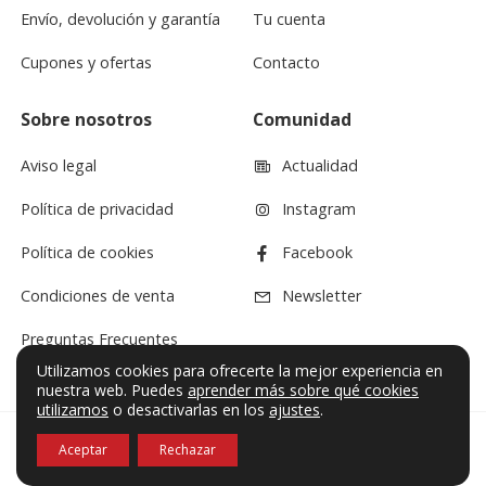
Envío, devolución y garantía
Tu cuenta
Cupones y ofertas
Contacto
Sobre nosotros
Comunidad
Aviso legal
Actualidad
Política de privacidad
Instagram
Política de cookies
Facebook
Condiciones de venta
Newsletter
Preguntas Frecuentes
Utilizamos cookies para ofrecerte la mejor experiencia en
nuestra web. Puedes
aprender más sobre qué cookies
utilizamos
o desactivarlas en los
ajustes
.
Aceptar
Rechazar
© VF Sound 2026. Todos los derechos reservados.