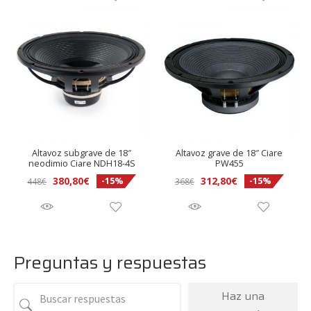
Altavoz subgrave de 18″
Altavoz grave de 18″ Ciare
neodimio Ciare NDH18-4S
PW455
380,80
€
312,80
€
-15%
-15%
448
€
368
€
Preguntas y respuestas
Haz una