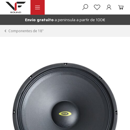
Ir
Ir
andir
a
al
la
contenido
Envío gratuito
a peninsula a partir de 100€
nú
navegación
andir
Componentes de 18"
nú
andir
nú