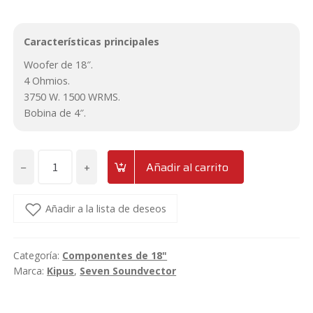
Características principales
Woofer de 18″.
4 Ohmios.
3750 W. 1500 WRMS.
Bobina de 4″.
−
+
Añadir al carrito
Subwoofer
de
18"
Añadir a la lista de deseos
1500wrms
4ohm
Categoría:
Componentes de 18"
Kipus
Marca:
Kipus
,
Seven Soundvector
Zumba
ZB-