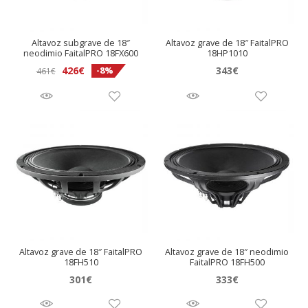
Altavoz subgrave de 18″
Altavoz grave de 18″ FaitalPRO
neodimio FaitalPRO 18FX600
18HP1010
El
El
426
€
343
€
-8%
461
€
precio
precio
original
actual
era:
es:
461€.
426€.
Altavoz grave de 18″ FaitalPRO
Altavoz grave de 18″ neodimio
18FH510
FaitalPRO 18FH500
301
€
333
€