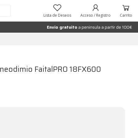
Añadir al carrito
Lista de Deseos
Acceso / Registro
Carrito
Envío gratuito
a peninsula a partir de 100€
″ neodimio FaitalPRO 18FX600