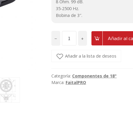
8 Ohm. 99 dB.
35-2500 Hz.
Bobina de 3″.
−
+
Añadir al ca
Altavoz
subgrave
de
Añadir a la lista de deseos
18"
neodimio
Categoría:
Componentes de 18"
FaitalPRO
Marca:
FaitalPRO
18FX600
cantidad