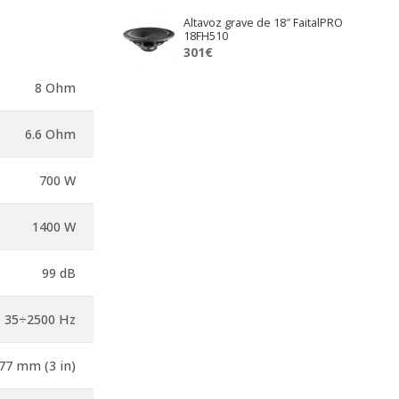
original
actual
Altavoz grave de 18″ FaitalPRO
era:
es:
18FH510
423€.
391€.
301
€
8 Ohm
6.6 Ohm
700 W
1400 W
99 dB
35÷2500 Hz
77 mm (3 in)