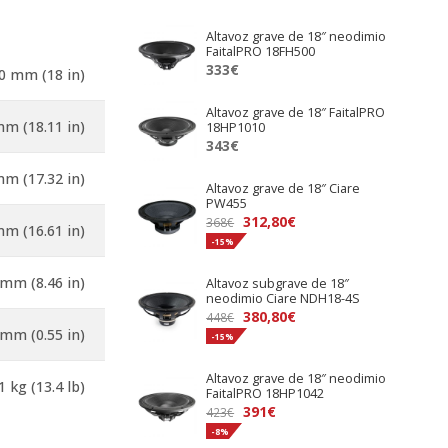
Altavoz grave de 18″ neodimio
FaitalPRO 18FH500
333
€
0 mm (18 in)
Altavoz grave de 18″ FaitalPRO
m (18.11 in)
18HP1010
343
€
m (17.32 in)
Altavoz grave de 18″ Ciare
PW455
312,80
€
368
€
m (16.61 in)
-15%
mm (8.46 in)
Altavoz subgrave de 18″
neodimio Ciare NDH18-4S
380,80
€
448
€
 mm (0.55 in)
-15%
Altavoz grave de 18″ neodimio
1 kg (13.4 lb)
FaitalPRO 18HP1042
El
El
391
€
423
€
precio
precio
-8%