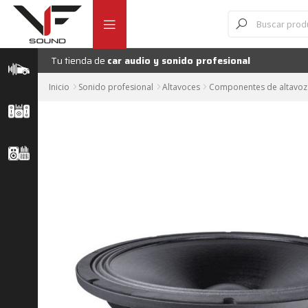
Ir
Ir
Búsqueda
de
a
al
productos
la
contenido
navegación
Tu tienda de
car audio y sonido profesional
Inicio
Sonido profesional
Altavoces
Componentes de altavoz