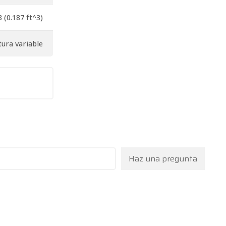
 (0.187 ft^3)
tura variable
Haz una pregunta