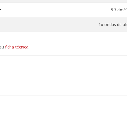
z
5.3 dm^3
1x ondas de al
 su
ficha técnica
.