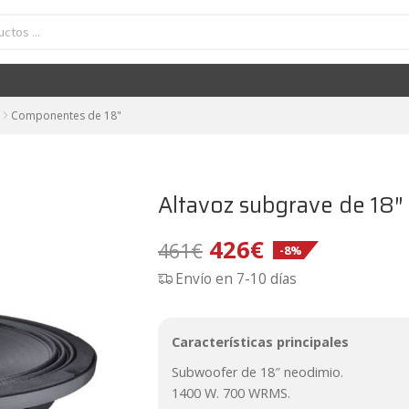
Altavoz subgrave de 18" neodimio FaitalPRO 18FX600
El
El
426
€
461
€
-8%
precio
precio
original
actual
era:
es:
Componentes de 18"
461€.
426€.
Altavoz subgrave de 18
El
El
426
€
461
€
-8%
Envío en 7-10 días
precio
precio
original
actual
Características principales
era:
es:
Subwoofer de 18″ neodimio.
461€.
426€.
1400 W. 700 WRMS.