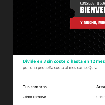
Divide en 3 sin coste o hasta en 12 me
por una pequeña cuota al mes con seQura
Tus compras
Área
Cómo comprar
Centr