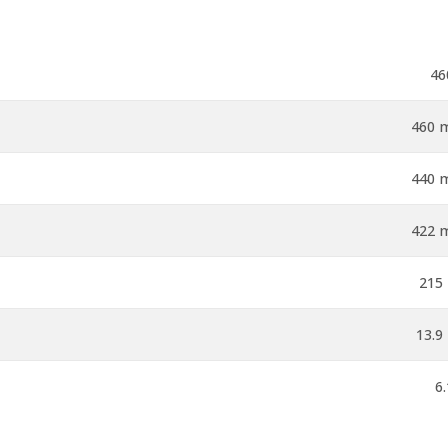
46
460 m
440 m
422 m
215 
13.9
6.