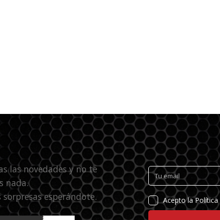
as las novedades y no te
s nada.
 sorpresas esperándote.