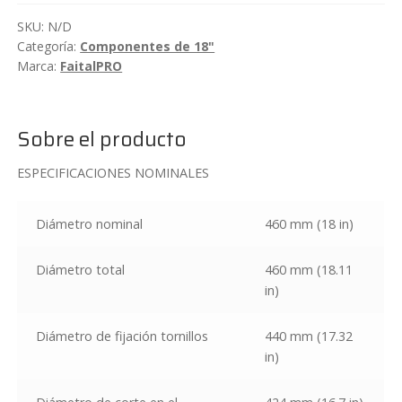
neodimio
SKU:
N/D
FaitalPRO
Categoría:
Componentes de 18"
18FH500
Marca:
FaitalPRO
cantidad
Sobre el producto
ESPECIFICACIONES NOMINALES
Diámetro nominal
460 mm (18 in)
Diámetro total
460 mm (18.11
in)
Diámetro de fijación tornillos
440 mm (17.32
in)