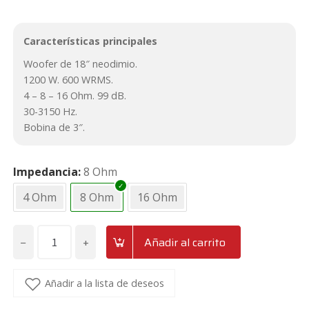
Características principales
Woofer de 18″ neodimio.
1200 W. 600 WRMS.
4 – 8 – 16 Ohm. 99 dB.
30-3150 Hz.
Bobina de 3″.
Impedancia
8 Ohm
4 Ohm
8 Ohm
16 Ohm
−
+
Añadir al carrito
Altavoz
grave
de
Añadir a la lista de deseos
18"