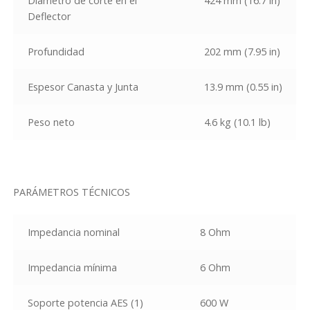
Diámetro de corte en el
424 mm (16.7 in)
Deflector
Profundidad
202 mm (7.95 in)
Espesor Canasta y Junta
13.9 mm (0.55 in)
Peso neto
4.6 kg (10.1 lb)
PARÁMETROS TÉCNICOS
Impedancia nominal
8 Ohm
Impedancia mínima
6 Ohm
Soporte potencia AES
(1)
600 W