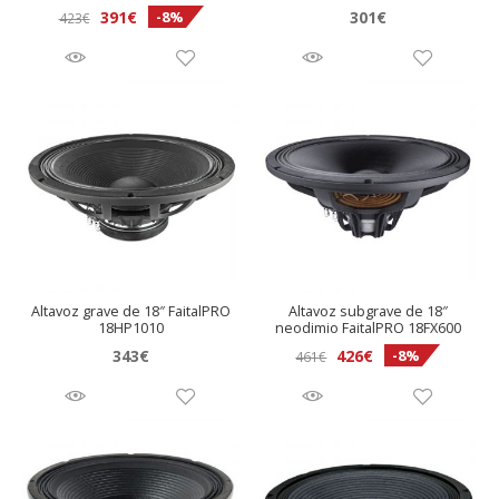
El
El
391
€
301
€
-8%
423
€
precio
precio
original
actual
era:
es:
423€.
391€.
Altavoz grave de 18″ FaitalPRO
Altavoz subgrave de 18″
18HP1010
neodimio FaitalPRO 18FX600
El
El
343
€
426
€
-8%
461
€
precio
precio
original
actual
era:
es:
461€.
426€.