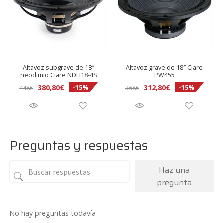
Altavoz subgrave de 18″
Altavoz grave de 18″ Ciare
neodimio Ciare NDH18-4S
PW455
380,80
€
312,80
€
-15%
-15%
448
€
368
€
Preguntas y respuestas
Haz una
pregunta
No hay preguntas todavía