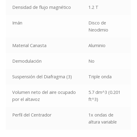
Densidad de flujo magnético
1.2 T
Imán
Disco de
Neodimio
Material Canasta
Aluminio
Demodulación
No
Suspensión del Diafragma
(3)
Triple onda
Volumen neto del aire ocupado
5.7 dm^3 (0.201
por el altavoz
ft^3)
Perfil del Centrador
1x ondas de
altura variable