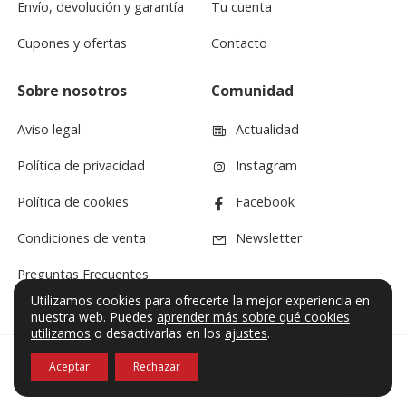
Envío, devolución y garantía
Tu cuenta
Cupones y ofertas
Contacto
Sobre nosotros
Comunidad
Aviso legal
Actualidad
Política de privacidad
Instagram
Política de cookies
Facebook
Condiciones de venta
Newsletter
Preguntas Frecuentes
Utilizamos cookies para ofrecerte la mejor experiencia en
nuestra web. Puedes
aprender más sobre qué cookies
utilizamos
o desactivarlas en los
ajustes
.
Aceptar
Rechazar
© VF Sound 2026. Todos los derechos reservados.