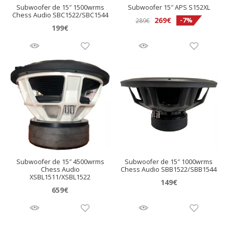
Subwoofer de 15″ 1500wrms
Subwoofer 15″ APS S152XL
Chess Audio SBC1522/SBC1544
El
El
269
€
-7%
289
€
199
€
precio
precio
original
actual
era:
es:
289€.
269€.
Subwoofer de 15″ 4500wrms
Subwoofer de 15″ 1000wrms
Chess Audio
Chess Audio SBB1522/SBB1544
XSBL1511/XSBL1522
149
€
659
€