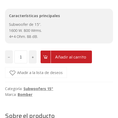
Características principales
Subwoofer de 15″.
1600 W. 800 Wrms.
4+4 Ohm. 88 dB.
−
+
Añadir al carrito
Subwoofer
de
15"
Añadir a la lista de deseos
1600w
4+4Ω
Categoría:
Subwoofers 15"
Bomber
Marca:
Bomber
Bicho
Papao
SW15BPF-
Sobre el producto