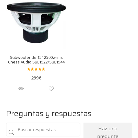
Subwoofer de 15″ 2500wrms
Chess Audio SBL1522/SBL1544
Valora
299
€
do en
5.00
de 5
Preguntas y respuestas
Haz una
pregunta