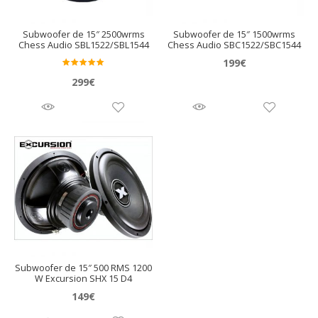
Subwoofer de 15″ 2500wrms
Subwoofer de 15″ 1500wrms
Chess Audio SBL1522/SBL1544
Chess Audio SBC1522/SBC1544
199
€
Valora
299
€
do en
5.00
de 5
Subwoofer de 15″ 500 RMS 1200
W Excursion SHX 15 D4
149
€