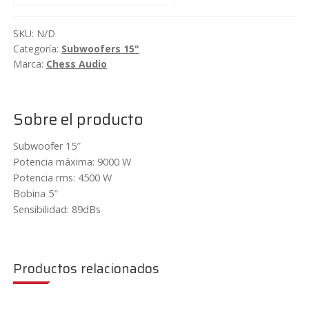
4500wrms
Chess
SKU:
N/D
Audio
Categoría:
Subwoofers 15"
XSBL1511/XSBL1522
Marca:
Chess Audio
cantidad
Sobre el producto
Subwoofer 15″
Potencia máxima: 9000 W
Potencia rms: 4500 W
Bobina 5″
Sensibilidad: 89dBs
Productos relacionados