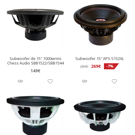
Subwoofer de 15″ 1000wrms
Subwoofer 15″ APS S152XL
Chess Audio SBB1522/SBB1544
El
El
269
€
-7%
289
€
149
€
precio
precio
original
actual
era:
es:
289€.
269€.