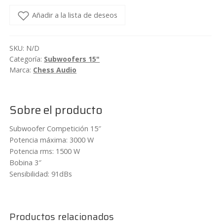
de
15"
Añadir a la lista de deseos
1500wrms
Chess
SKU:
N/D
Audio
Categoría:
Subwoofers 15"
SBC1522/SBC1544
Marca:
Chess Audio
cantidad
Sobre el producto
Subwoofer Competición 15″
Potencia máxima: 3000 W
Potencia rms: 1500 W
Bobina 3″
Sensibilidad: 91dBs
Productos relacionados