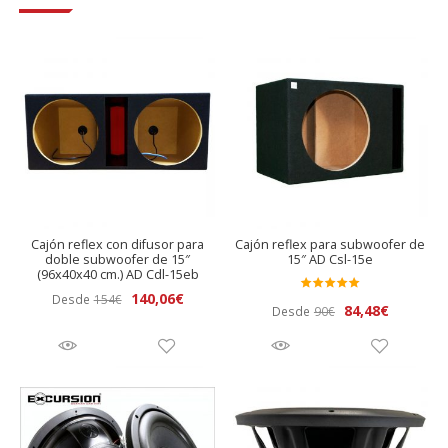
Cajón reflex con difusor para
Cajón reflex para subwoofer de
doble subwoofer de 15″
15″ AD Csl-15e
(96x40x40 cm.) AD Cdl-15eb
El
El
140,06
€
Desde
154
€
Valora
El
El
84,48
€
Desde
90
€
precio
precio
do en
precio
precio
original
actual
5.00
de 5
original
actual
era:
es:
era:
es:
154€.
140,06€.
90€.
84,48€.