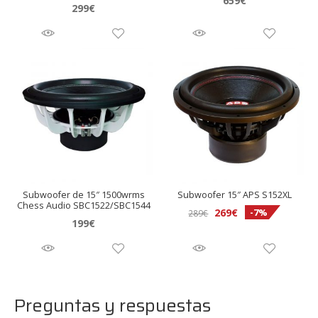
659
€
Valora
299
€
do en
5.00
de 5
Subwoofer de 15″ 1500wrms
Subwoofer 15″ APS S152XL
Chess Audio SBC1522/SBC1544
El
El
269
€
-7%
289
€
199
€
precio
precio
original
actual
era:
es:
289€.
269€.
Preguntas y respuestas