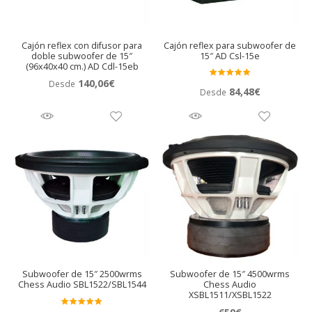
Cajón reflex con difusor para
Cajón reflex para subwoofer de
doble subwoofer de 15″
15″ AD Csl-15e
(96x40x40 cm.) AD Cdl-15eb
140,06
€
Desde
Valora
84,48
€
Desde
do en
5.00
de 5
Subwoofer de 15″ 2500wrms
Subwoofer de 15″ 4500wrms
Chess Audio SBL1522/SBL1544
Chess Audio
XSBL1511/XSBL1522