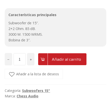
Características principales
Subwoofer de 15″.
2+2 Ohm. 85 dB.
3000 W. 1500 WRMS.
Bobina de 3″.
−
+
Añadir al carrito
Subwoofer
de
15"
Añadir a la lista de deseos
1500wrms
2+2Ω
Categoría:
Subwoofers 15"
Chess
Marca:
Chess Audio
Audio
SBG1522