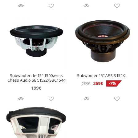
5.00
de 5
Subwoofer de 15″ 1500wrms
Subwoofer 15″ APS S152XL
Chess Audio SBC1522/SBC1544
El
El
269
€
-7%
289
€
199
€
precio
precio
original
actual
era:
es:
289€.
269€.