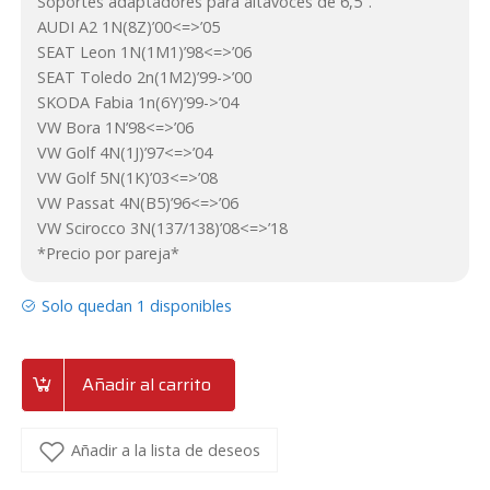
Soportes adaptadores para altavoces de 6,5″.
AUDI A2 1N(8Z)’00<=>’05
SEAT Leon 1N(1M1)’98<=>’06
SEAT Toledo 2n(1M2)’99->’00
SKODA Fabia 1n(6Y)’99->’04
VW Bora 1N’98<=>’06
VW Golf 4N(1J)’97<=>’04
VW Golf 5N(1K)’03<=>’08
VW Passat 4N(B5)’96<=>’06
VW Scirocco 3N(137/138)’08<=>’18
*Precio por pareja*
Solo quedan 1 disponibles
Añadir al carrito
Añadir a la lista de deseos