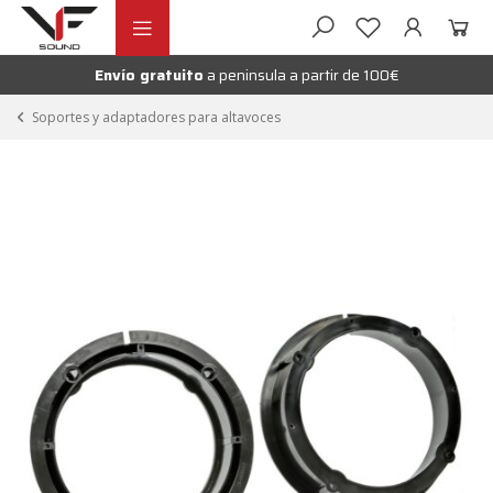
Ir
Ir
andir
a
al
la
contenido
Envío gratuito
a peninsula a partir de 100€
nú
navegación
andir
Soportes y adaptadores para altavoces
nú
andir
nú