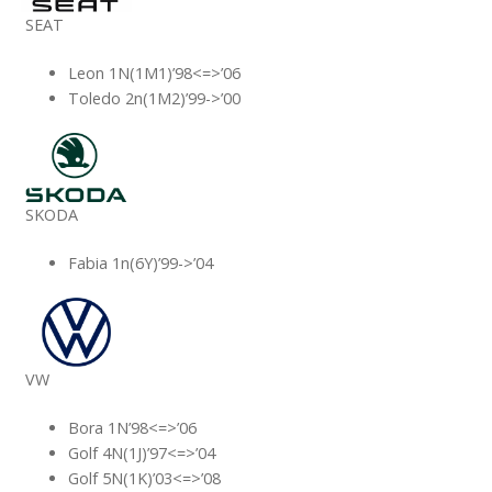
SEAT
Leon 1N(1M1)’98<=>’06
Toledo 2n(1M2)’99->’00
SKODA
Fabia 1n(6Y)’99->’04
VW
Bora 1N’98<=>’06
Golf 4N(1J)’97<=>’04
Golf 5N(1K)’03<=>’08