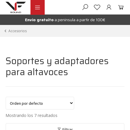
Ir
Ir
andir
a
al
la
contenido
Envío gratuito
a peninsula a partir de 100€
nú
navegación
andir
Accesorios
nú
andir
Soportes y adaptadores
nú
para altavoces
Mostrando los 7 resultados
Filtrar