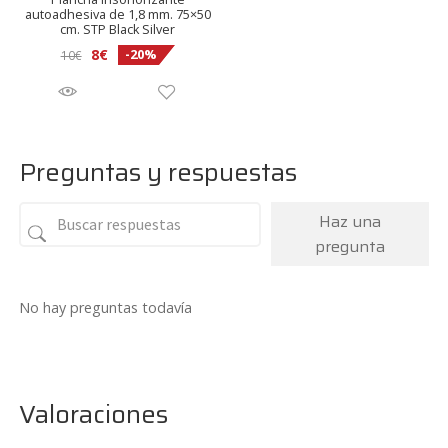
autoadhesiva de 1,8 mm. 75×50
cm. STP Black Silver
El
El
8
€
-20%
10
€
precio
precio
original
actual
era:
es:
10€.
8€.
Preguntas y respuestas
Haz una
pregunta
No hay preguntas todavía
Valoraciones