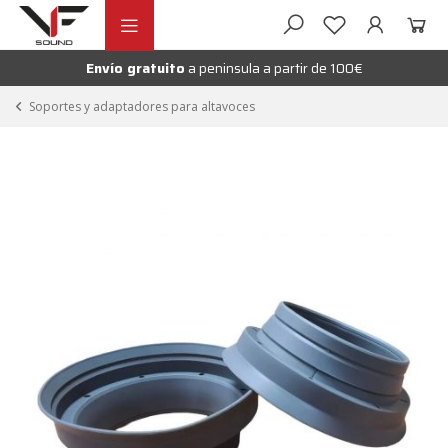
Ir
Ir
andir
a
al
la
contenido
Envío gratuito
a peninsula a partir de 100€
nú
navegación
andir
Soportes y adaptadores para altavoces
nú
andir
nú