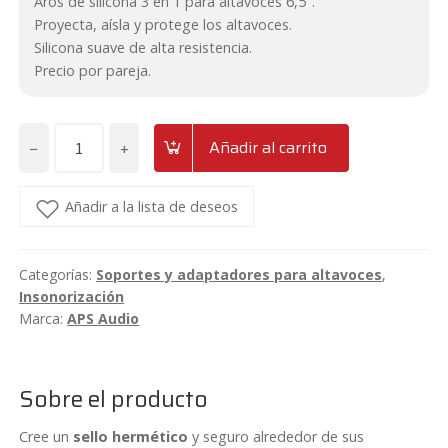
Aros de silicona 3 en 1 para altavoces 6,5″.
Proyecta, aísla y protege los altavoces.
Silicona suave de alta resistencia.
Precio por pareja.
−
+
Añadir al carrito
Protectores
de
silicona
Añadir a la lista de deseos
para
altavoces
Categorías:
Soportes y adaptadores para altavoces
,
de
Insonorización
6,5
Marca:
APS Audio
pulgadas
APS
Ring6.5
Sobre el producto
cantidad
Cree un
sello hermético
y seguro alrededor de sus