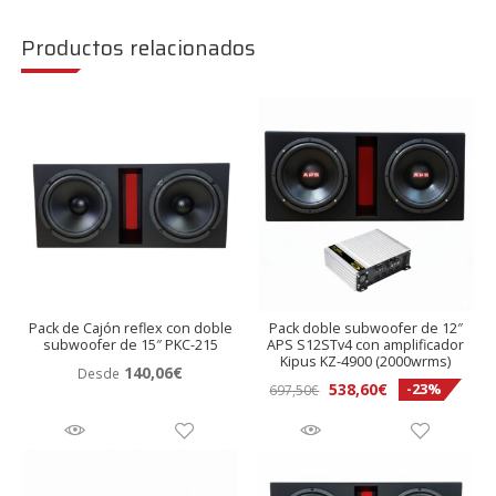
Productos relacionados
Pack de Cajón reflex con doble
Pack doble subwoofer de 12″
subwoofer de 15″ PKC-215
APS S12STv4 con amplificador
Kipus KZ-4900 (2000wrms)
140,06
€
Desde
El
El
538,60
€
-23%
697,50
€
precio
precio
original
actual
era:
es:
697,50€.
538,60€.