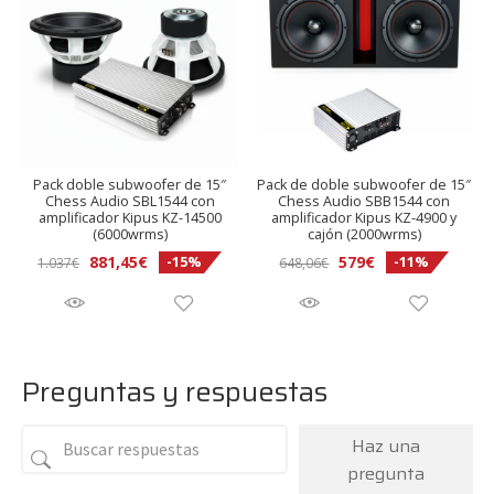
Pack doble subwoofer de 15″
Pack de doble subwoofer de 15″
Chess Audio SBL1544 con
Chess Audio SBB1544 con
amplificador Kipus KZ-14500
amplificador Kipus KZ-4900 y
(6000wrms)
cajón (2000wrms)
El
El
El
El
881,45
€
579
€
-15%
-11%
1.037
€
648,06
€
precio
precio
precio
precio
original
actual
original
actual
era:
es:
era:
es:
1.037€.
881,45€.
648,06€.
579€.
Preguntas y respuestas
Haz una
pregunta