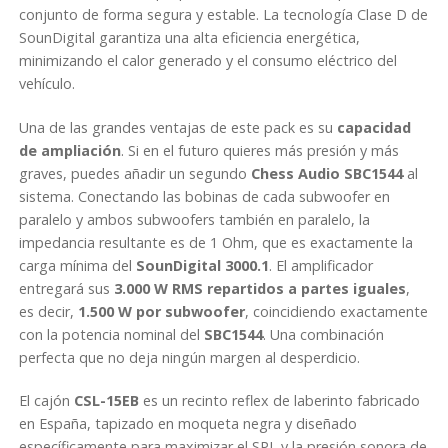
conjunto de forma segura y estable. La tecnología Clase D de
SounDigital garantiza una alta eficiencia energética,
minimizando el calor generado y el consumo eléctrico del
vehículo.
Una de las grandes ventajas de este pack es su
capacidad
de ampliación
. Si en el futuro quieres más presión y más
graves, puedes añadir un segundo
Chess Audio SBC1544
al
sistema. Conectando las bobinas de cada subwoofer en
paralelo y ambos subwoofers también en paralelo, la
impedancia resultante es de 1 Ohm, que es exactamente la
carga mínima del
SounDigital 3000.1
. El amplificador
entregará sus
3.000 W RMS repartidos a partes iguales
,
es decir,
1.500 W por subwoofer
, coincidiendo exactamente
con la potencia nominal del
SBC1544
. Una combinación
perfecta que no deja ningún margen al desperdicio.
El cajón
CSL-15EB
es un recinto reflex de laberinto fabricado
en España, tapizado en moqueta negra y diseñado
específicamente para maximizar el SPL y la presión sonora de