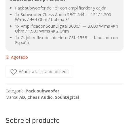
era:
es:
Pack subwoofer de 15″ con amplificador y cajón
1x Subwoofer Chess Audio SBC1544 — 15″ / 1.500
536,82€.
468,40€.
Wrms / 4+4 Ohm / bobina 3″
1x Amplificador SounDigital 3000.1 — 3.000 Wrms @ 1
Ohm / 1.900 Wrms @ 2 Ohm
1x Cajón reflex de laberinto CSL-15EB — fabricado en
España
Agotado
Añadir a la lista de deseos
Categoría:
Pack subwoofer
Marca:
AD
,
Chess Audio
,
SounDigital
Sobre el producto