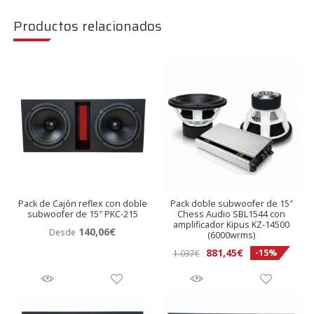
Productos relacionados
Pack de Cajón reflex con doble
Pack doble subwoofer de 15″
subwoofer de 15″ PKC-215
Chess Audio SBL1544 con
amplificador Kipus KZ-14500
140,06
€
Desde
(6000wrms)
El
El
881,45
€
-15%
1.037
€
precio
precio
original
actual
era:
es:
1.037€.
881,45€.