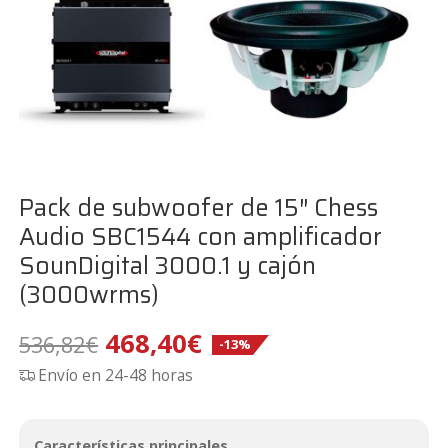
Pack de subwoofer de 15″ Chess
Audio SBC1544 con amplificador
SounDigital 3000.1 y cajón
(3000wrms)
El
El
468,40
€
536,82
€
-13%
Envío en 24-48 horas
precio
precio
original
actual
Características principales