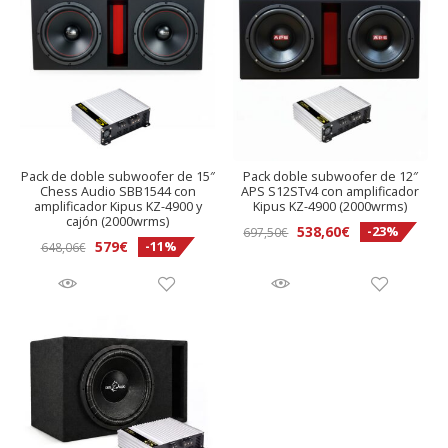
Pack de doble subwoofer de 15″
Pack doble subwoofer de 12″
Chess Audio SBB1544 con
APS S12STv4 con amplificador
amplificador Kipus KZ-4900 y
Kipus KZ-4900 (2000wrms)
cajón (2000wrms)
El
El
538,60
€
-23%
697,50
€
El
El
579
€
-11%
648,06
€
precio
precio
precio
precio
original
actual
original
actual
era:
es:
era:
es:
697,50€.
538,60€.
648,06€.
579€.