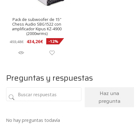
Pack de subwoofer de 15″
Chess Audio SBG1522 con
amplificador Kipus KZ-4900
(2000wrms)
El
El
434,26
€
-12%
493,48
€
precio
precio
original
actual
era:
es:
493,48€.
434,26€.
Preguntas y respuestas
Haz una
pregunta
No hay preguntas todavía