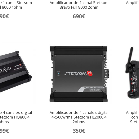
e 1 canal Stetsom
Amplificador de 1 canal Stetsom
Amplif
ll 8000 1ohm
Bravo Full 8000 2ohm
90
€
690
€
 4 canales digital
Amplificador de 4 canales digital
Amplifi
tetsom HQ800.4
4x500wrms Stetsom HL2000.4
con 
ohms
2ohms
Stet
99
€
350
€