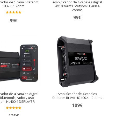
icador de 1 canal Stetsom
Amplificador de 4 canales digital
HL400.1 2ohm
4x100wrms Stetsom HL400.4
2ohms
99
€
Valora
99
€
do en
5.00
de 5
cador de 4 canales digital
Amplificador de 4 canales
Bluetooth, radio y usb
Stetsom Bravo HQ400.4 – 2ohms
som HL400.4 DSPLAYER
109
€
Valora
125
€