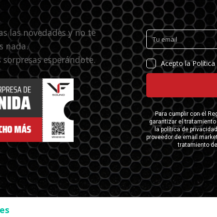
as las novedades y no te
s nada.
 sorpresas esperándote.
ses