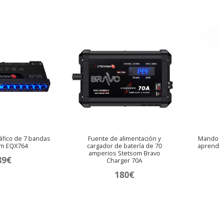
áfico de 7 bandas
Fuente de alimentación y
Mando 
om EQX764
cargador de batería de 70
aprend
amperios Stetsom Bravo
89
€
Charger 70A
180
€