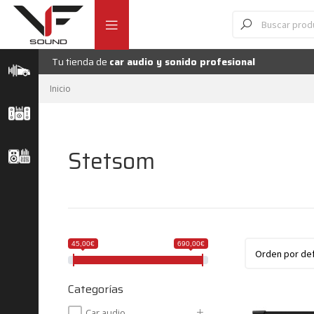
Ir
Ir
Búsqueda
de
a
al
productos
la
contenido
navegación
Tu tienda de
car audio y sonido profesional
Inicio
Stetsom
45,00€
690,00€
Categorías
Car audio