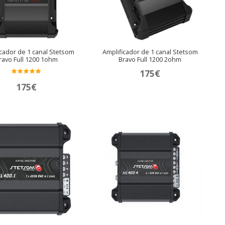
icador de 1 canal Stetsom
Amplificador de 1 canal Stetsom
ravo Full 1200 1ohm
Bravo Full 1200 2ohm
175
€
Valora
175
€
do en
5.00
de 5