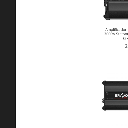
Amplificador d
3000w Stetsom
(2
2