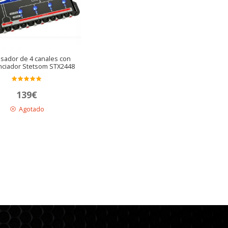
sador de 4 canales con
ciador Stetsom STX2448
Valora
139
€
do en
5.00
de 5
Agotado