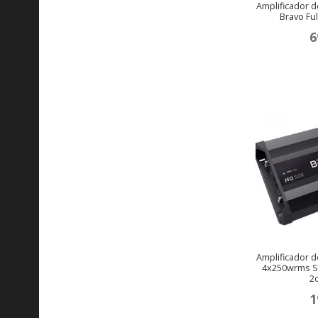
Amplificador d
Bravo Fu
6
Amplificador de
4x250wrms S
2
1