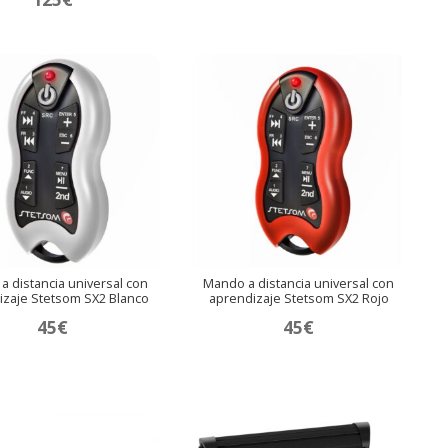
do en
5.00
de 5
a distancia universal con
Mando a distancia universal con
izaje Stetsom SX2 Blanco
aprendizaje Stetsom SX2 Rojo
45
€
45
€