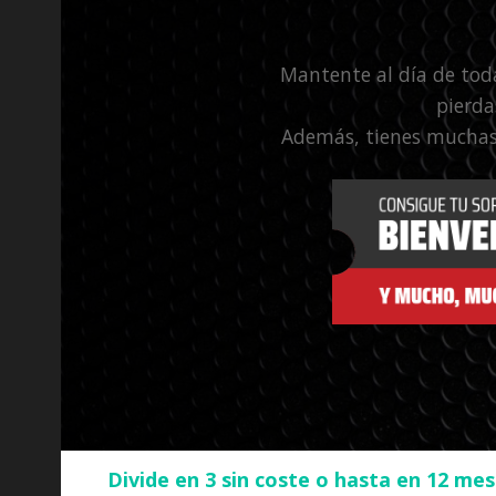
Mantente al día de tod
pierda
Además, tienes muchas
Divide en 3 sin coste o hasta en 12 me