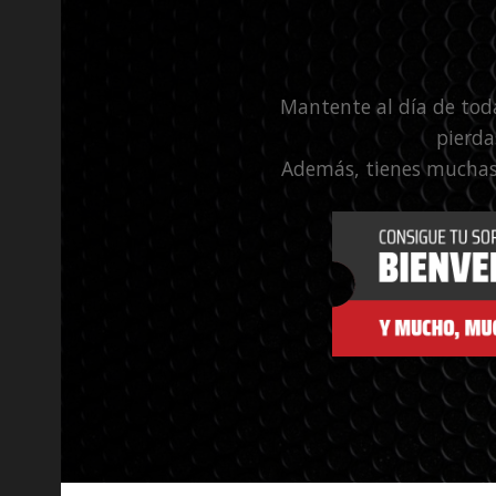
Mantente al día de tod
pierda
Además, tienes muchas