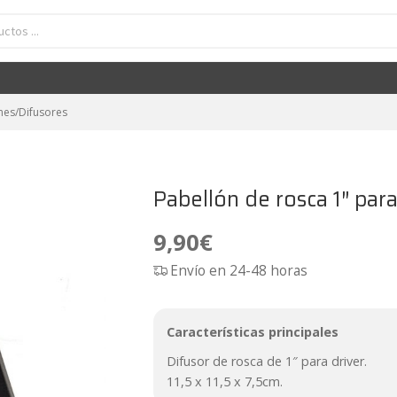
bellón de rosca 1" para motor de compresión APS PM6
9,90
€
nes/Difusores
Pabellón de rosca 1″ p
9,90
€
Envío en 24-48 horas
Características principales
Difusor de rosca de 1″ para driver.
11,5 x 11,5 x 7,5cm.