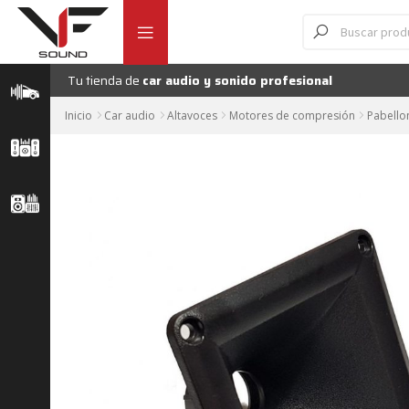
Ir
Ir
Búsqueda
Pa
de
a
al
productos
la
contenido
navegación
Tu tienda de
car audio y sonido profesional
Inicio
Car audio
Altavoces
Motores de compresión
Pabello