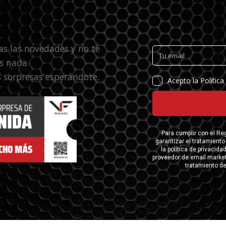
as las novedades y no te
s nada.
 sorpresas esperándote.