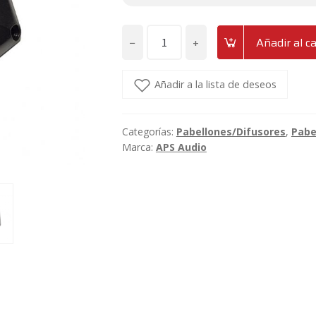
−
+
Añadir al ca
Pabellón
de
rosca
Añadir a la lista de deseos
1"
para
Categorías:
Pabellones/Difusores
,
Pabe
motor
Marca:
APS Audio
de
compresión
APS
PM6
cantidad