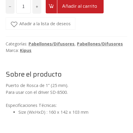
−
+
Añadir al carrito
Pabellón
de
rosca
Añadir a la lista de deseos
1"
Kipus
Categorías:
Pabellones/Difusores
,
Pabellones/Difusores
HR-
Marca:
Kipus
100
cantidad
Sobre el producto
Puerto de Rosca de 1” (25 mm).
Para usar con el driver SD-8500.
Especificaciones Técnicas:
Size (WxHxD) : 160 x 142 x 103 mm