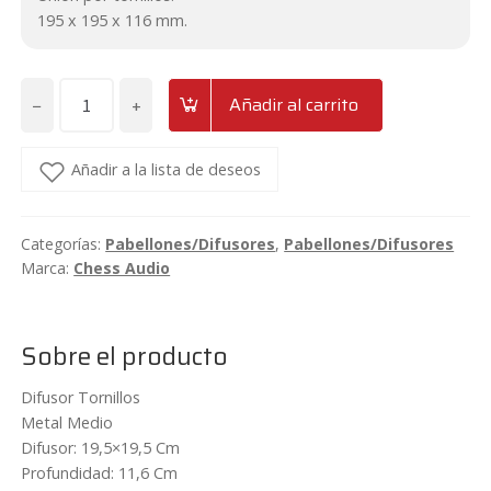
195 x 195 x 116 mm.
−
+
Añadir al carrito
Pabellón
de
tornillos
Añadir a la lista de deseos
2"
Chess
Categorías:
Pabellones/Difusores
,
Pabellones/Difusores
Audio
Marca:
Chess Audio
DIF58
cantidad
Sobre el producto
Difusor Tornillos
Metal Medio
Difusor: 19,5×19,5 Cm
Profundidad: 11,6 Cm