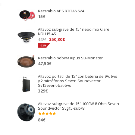
l
Recambio APS RTITAN6V4
15
€
Altavoz subgrave de 15″ neodimio Ciare
NDH15-4S
El
El
350,30
€
448
€
precio
precio
-22%
original
actual
Recambio bobina Kipus SD-Monster
era:
es:
47,50
€
448€.
350,30€.
Altavoz portátil de 15″ con batería de 9A, tws
y 2 micrófonos Seven Soundvector
Sv15event-bat-tws
329
€
Altavoz subgrave de 15″ 1000W 8 Ohm Seven
Soundvector Svg15-sub/8
84
€
Valora
do en
5.00
de 5