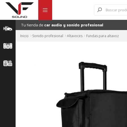
Ir
Ir
Búsqueda
de
a
al
productos
la
contenido
navegación
Tu tienda de
car audio y sonido profesional
Inicio
Sonido profesional
Altavoces
Fundas para altavoz