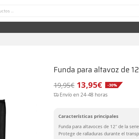
Funda para altavoz de 1
El
El
13,95
€
19,95
€
-30%
Envío en 24-48 horas
precio
precio
original
actual
Características principales
era:
es:
Funda para altavoces de 12″ de la serie
19,95€.
13,95€.
Protege de ralladuras durante el transp