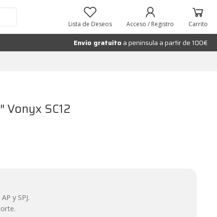
Lista de Deseos
Acceso / Registro
Carrito
Envío gratuito
a peninsula a partir de 100€
2″ Vonyx SC12
 AP y SPJ.
orte.