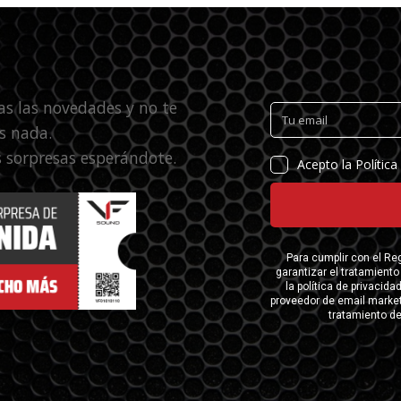
as las novedades y no te
s nada.
 sorpresas esperándote.