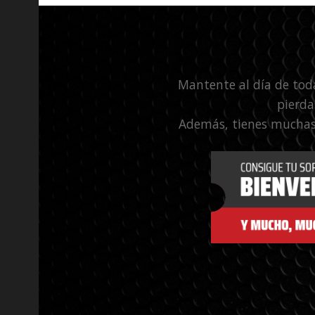
Mantente al día de tod
pierda
Además, tienes muchas