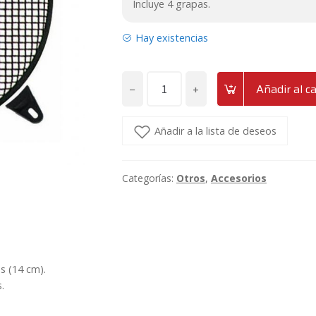
Incluye 4 grapas.
Hay existencias
−
+
Añadir al ca
Rejilla
de
protección
Añadir a la lista de deseos
de
5"
Categorías:
Otros
,
Accesorios
para
altavoz
AD
RJ5
cantidad
s (14 cm).
.