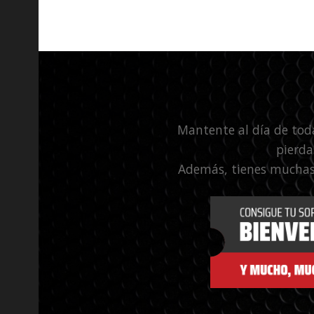
Mantente al día de tod
pierda
Además, tienes muchas