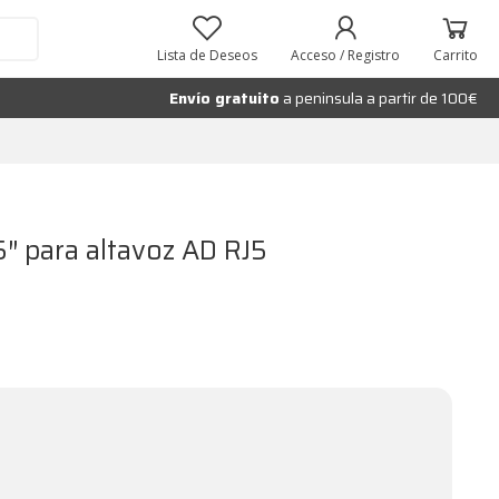
Añadir al carrito
Lista de Deseos
Acceso / Registro
Carrito
Envío gratuito
a peninsula a partir de 100€
5″ para altavoz AD RJ5