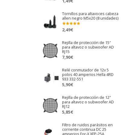
1,49
€
Tornillos para altavoces cabeza
allen negro M5x20 (8 unidades)
2,49
€
Valora
do en
5.00
de 5
Rejilla de protección de 15″
para altavoz o subwoofer AD
RJ15
7,90
€
Relé conmutador de 12v 5
polos 40 amperios Hella 4RD
933 332-551
5,90
€
Rejilla de protección de 12″
para altavoz o subwoofer AD
RJ12
5,85
€
Filtro de ruidos parásitos en
corriente continua DC 25
amperios For-X XFP-25A