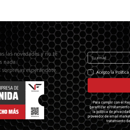
as las novedades y no te
s nada.
 sorpresas esperándote.