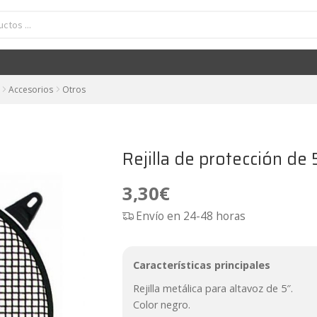
Rejilla de protección de 5" para altavoz AD RJ5
3,30
€
Accesorios
Otros
Rejilla de protección de 
3,30
€
Envío en 24-48 horas
Características principales
Rejilla metálica para altavoz de 5″.
Color negro.