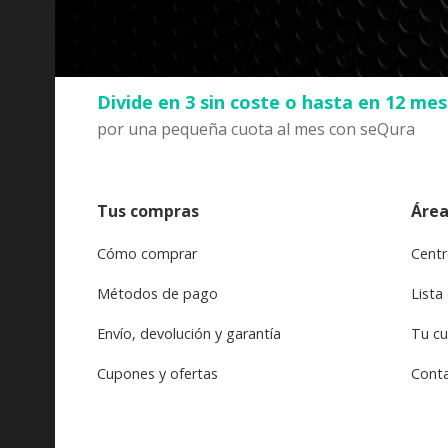
Divide en 3 sin coste o hasta en 12 me
por una pequeña cuota al mes con seQura
Tus compras
Área
Cómo comprar
Centr
Métodos de pago
Lista
Envío, devolución y garantía
Tu c
Cupones y ofertas
Cont