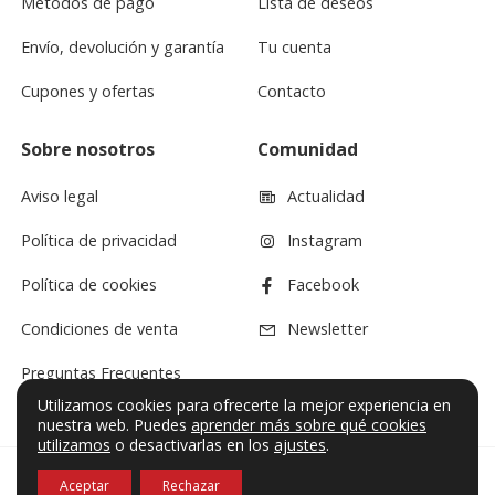
Métodos de pago
Lista de deseos
Envío, devolución y garantía
Tu cuenta
Cupones y ofertas
Contacto
Sobre nosotros
Comunidad
Aviso legal
Actualidad
Política de privacidad
Instagram
Política de cookies
Facebook
Condiciones de venta
Newsletter
Preguntas Frecuentes
Utilizamos cookies para ofrecerte la mejor experiencia en
nuestra web. Puedes
aprender más sobre qué cookies
utilizamos
o desactivarlas en los
ajustes
.
Aceptar
Rechazar
© VF Sound 2026. Todos los derechos reservados.