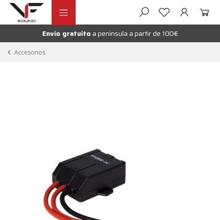
Ir
Ir
andir
a
al
la
contenido
Envío gratuito
a peninsula a partir de 100€
nú
navegación
andir
Accesorios
nú
andir
nú