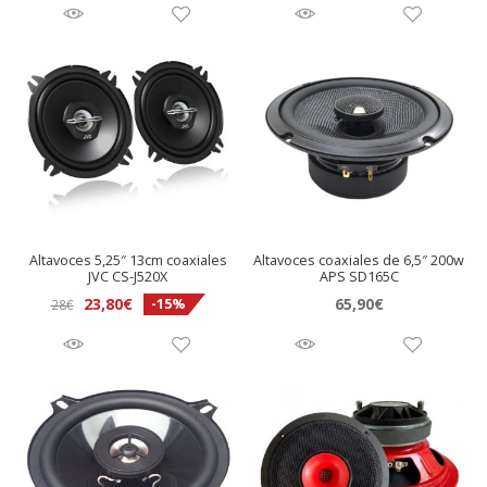
Altavoces 5,25″ 13cm coaxiales
Altavoces coaxiales de 6,5″ 200w
JVC CS-J520X
APS SD165C
El
El
23,80
€
65,90
€
-15%
28
€
precio
precio
original
actual
era:
es:
28€.
23,80€.