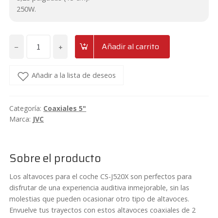
28€.
23,80€.
250W.
−
+
Añadir al carrito
Altavoces
5,25"
13cm
Añadir a la lista de deseos
coaxiales
JVC
Categoría:
Coaxiales 5"
CS-
Marca:
JVC
J520X
cantidad
Sobre el producto
Los altavoces para el coche CS-J520X son perfectos para
disfrutar de una experiencia auditiva inmejorable, sin las
molestias que pueden ocasionar otro tipo de altavoces.
Envuelve tus trayectos con estos altavoces coaxiales de 2