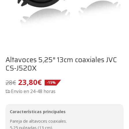
Altavoces 5,25″ 13cm coaxiales JVC
CS-J520X
El
El
23,80
€
28
€
-15%
Envío en 24-48 horas
precio
precio
original
actual
Características principales
era:
es:
Pareja de altavoces coaxiales.
5,25 pulgadas (13 cm).