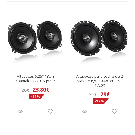
Altavoces 5,25″ 13cm
Altavoces para coche de 2
coaxiales JVC CS-J520X
vías de 6,5″ 300w JVC CS-
1720X
El
El
23,80
€
28
€
El
El
29
€
35
€
-15%
precio
precio
-17%
precio
precio
original
actual
original
actual
era:
es:
era:
es:
28€.
23,80€.
35€.
29€.