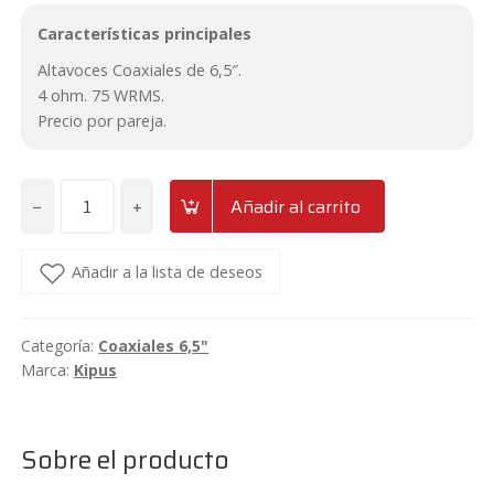
Características principales
Altavoces Coaxiales de 6,5″.
4 ohm. 75 WRMS.
Precio por pareja.
−
+
Añadir al carrito
Coaxiales
6,5"
Kipus
Añadir a la lista de deseos
MG-
602
Categoría:
Coaxiales 6,5"
cantidad
Marca:
Kipus
Sobre el producto