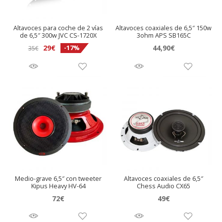
Altavoces para coche de 2 vías
Altavoces coaxiales de 6,5″ 150w
de 6,5″ 300w JVC CS-1720X
3ohm APS SB165C
El
El
29
€
44,90
€
-17%
35
€
precio
precio
original
actual
era:
es:
35€.
29€.
Medio-grave 6,5″ con tweeter
Altavoces coaxiales de 6,5″
Kipus Heavy HV-64
Chess Audio CX65
72
€
49
€