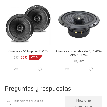
Coaxiales 6″ Ampire CPX165
Altavoces coaxiales de 6,5″ 200w
APS SD165C
El
El
55
€
-20%
69
€
65,90
€
precio
precio
original
actual
era:
es:
69€.
55€.
Preguntas y respuestas
Haz una
pregunta