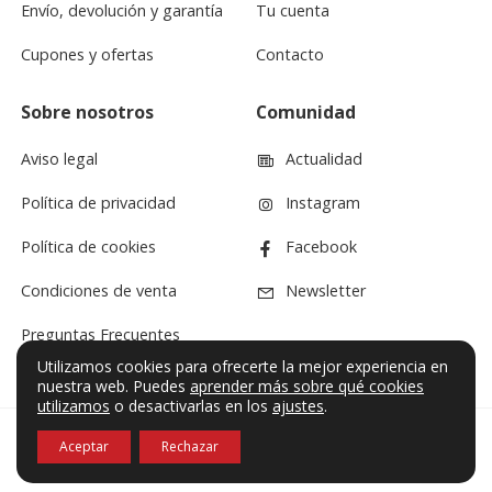
Envío, devolución y garantía
Tu cuenta
Cupones y ofertas
Contacto
Sobre nosotros
Comunidad
Aviso legal
Actualidad
Política de privacidad
Instagram
Política de cookies
Facebook
Condiciones de venta
Newsletter
Preguntas Frecuentes
Utilizamos cookies para ofrecerte la mejor experiencia en
nuestra web. Puedes
aprender más sobre qué cookies
utilizamos
o desactivarlas en los
ajustes
.
Aceptar
Rechazar
© VF Sound 2026. Todos los derechos reservados.