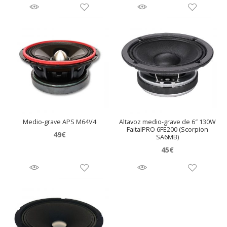
Medio-grave APS M64V4
Altavoz medio-grave de 6″ 130W
FaitalPRO 6FE200 (Scorpion
49
€
SA6MB)
45
€