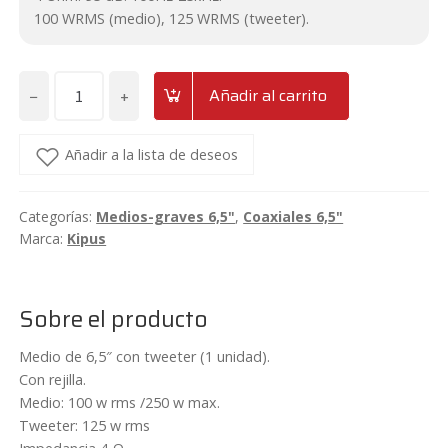
100 WRMS (medio), 125 WRMS (tweeter).
−
+
Añadir al carrito
Medio-
grave
6,5"
Añadir a la lista de deseos
con
tweeter
Categorías:
Medios-graves 6,5"
,
Coaxiales 6,5"
Kipus
Marca:
Kipus
Heavy
HV-
64
Sobre el producto
cantidad
Medio de 6,5″ con tweeter (1 unidad).
Con rejilla.
Medio: 100 w rms /250 w max.
Tweeter: 125 w rms