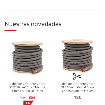
Nuestras novedades
Cable de Corriente Cobre
Cable de Corriente Cobre
OFC 50mm² Gris 5 Metros
OFC 50mm² Gris al Corte
Chess Audio OFC 50W
Chess Audio OFC 50W
El
El
85
€
18
€
90
€
-6%
precio
precio