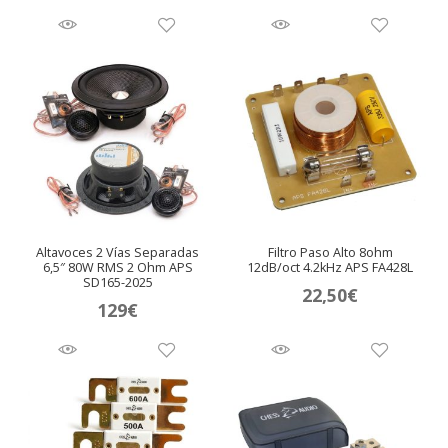
original
actual
era:
es:
90€.
85€.
Altavoces 2 Vías Separadas
Filtro Paso Alto 8ohm
6,5″ 80W RMS 2 Ohm APS
12dB/oct 4.2kHz APS FA428L
SD165-2025
22,50
€
129
€