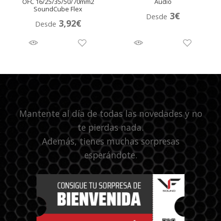
OFC 16/25/35/50/70mm2
Audio
SoundCube Flex
3
€
Desde
3,92
€
Desde
Mantente al día de todas las novedades y no
te pierdas nada.
Además, tienes muchas sorpresas
esperándote.