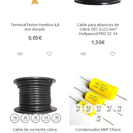
Terminal faston hembra 4,8
Cable para altavoces de
mm dorado
cobre OFC 2×2,5 mm²
Hollywood PRO SC 14
0,05
€
1,50
€
1,5
2,2
3,3
4,7
16
uF
uF
uF
uF
uF
22
16
25
35
50
70
uF
mm²
mm²
mm²
mm²
mm²
Cable de corriente cobre
Condensador MKP Chess