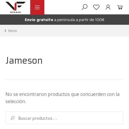
Ir
Ir
andir
a
al
la
contenido
Envío gratuito
a peninsula a partir de 100€
nú
navegación
andir
Inicio
nú
andir
Jameson
nú
No se encontraron productos que concuerden con la
selección.
Buscar
Buscar
por: