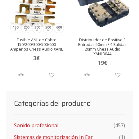
150
200
300
500
600
A
A
A
A
A
Fusible ANL de Cobre
Distribuidor de Positivo 3
150/200/300/500/600
Entradas 50mm / 4 Salidas
Amperios Chess Audio XANL
20mm Chess Audio
XANL3044
3
€
19
€
Categorías del producto
Sonido profesional
(457)
Sistemas de monitorización In Ear
(1)