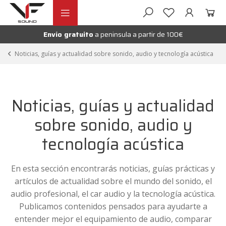
Ir
Ir
andir
a
al
la
contenido
Envío gratuito
a peninsula a partir de 100€
nú
navegación
andir
Noticias, guías y actualidad sobre sonido, audio y tecnología acústica
nú
andir
Noticias, guías y actualidad
nú
sobre sonido, audio y
tecnología acústica
En esta sección encontrarás noticias, guías prácticas y
artículos de actualidad sobre el mundo del sonido, el
audio profesional, el car audio y la tecnología acústica.
Publicamos contenidos pensados para ayudarte a
entender mejor el equipamiento de audio, comparar