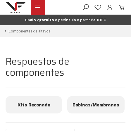
Ir
Ir
andir
a
al
la
contenido
Envío gratuito
a peninsula a partir de 100€
nú
navegación
andir
Componentes de altavoz
nú
andir
Respuestos de
nú
componentes
Kits Reconado
Bobinas/Membranas