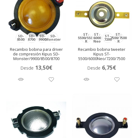
ST-
ST-
ST-
SD-
SD-
SD-
SD-
ST-
5500/5500
6000
7500/7500
8500
8700
9900
Monster
7200
R
Neo
R
Recambio bobina para driver
Recambio bobina tweeter
de compresión Kipus SD-
Kipus ST-
Monster/9900/8500/8700
5500/6000Neo/7200/7500
13,50
€
6,75
€
Desde
Desde