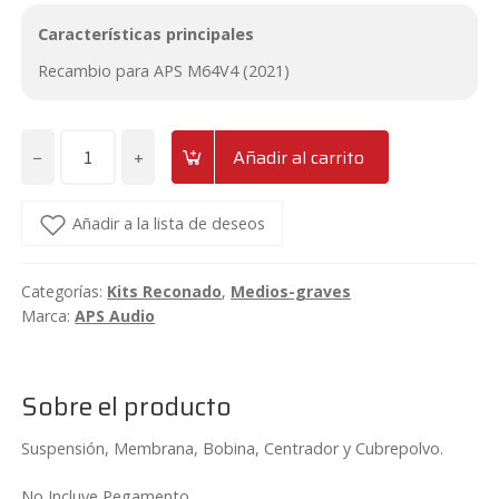
Características principales
Recambio para APS M64V4 (2021)
−
+
Añadir al carrito
Recambio
APS
RM64V4
Añadir a la lista de deseos
cantidad
Categorías:
Kits Reconado
,
Medios-graves
Marca:
APS Audio
Sobre el producto
Suspensión, Membrana, Bobina, Centrador y Cubrepolvo.
No Incluye Pegamento.