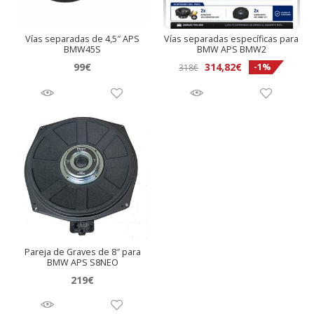
Vías separadas de 4,5″ APS
Vías separadas específicas para
BMW45S
BMW APS BMW2
El
El
99
€
314,82
€
-1%
318
€
precio
precio
original
actual
era:
es:
318€.
314,82€.
Pareja de Graves de 8″ para
BMW APS S8NEO
219
€