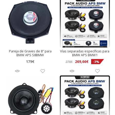
Pareja de Graves de 8″ para
Vías separadas específicas para
BMW APS S8BMW
BMW APS BMW1
El
El
179
€
269,66
€
-3%
278
€
precio
precio
original
actual
era:
es:
278€.
269,66€.