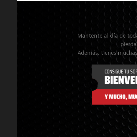
Mantente al día de tod
pierda
Además, tienes muchas