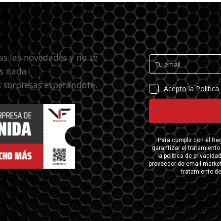
as las novedades y no te
s nada.
 sorpresas esperándote.