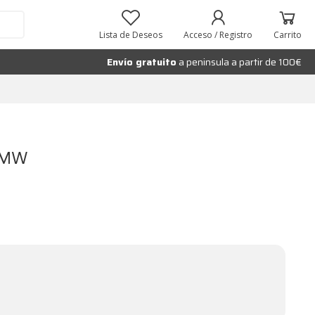
Lista de Deseos
Acceso / Registro
Carrito
Envío gratuito
a peninsula a partir de 100€
3BMW