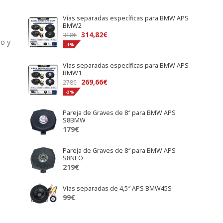
Vías separadas específicas para BMW APS
e
BMW2
El
El
314,82
€
318
€
do y
precio
precio
-1%
original
actual
Vías separadas específicas para BMW APS
era:
es:
BMW1
318€.
314,82€.
El
El
269,66
€
278
€
precio
precio
-3%
original
actual
Pareja de Graves de 8″ para BMW APS
era:
es:
S8BMW
278€.
269,66€.
179
€
Pareja de Graves de 8″ para BMW APS
S8NEO
219
€
Vías separadas de 4,5″ APS BMW45S
99
€