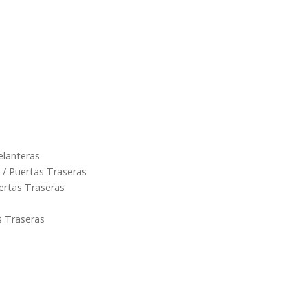
elanteras
 / Puertas Traseras
uertas Traseras
s Traseras