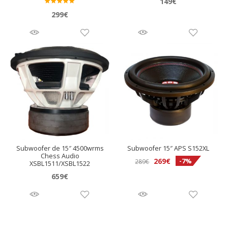
149
€
Valora
299
€
do en
5.00
de 5
Subwoofer de 15″ 4500wrms
Subwoofer 15″ APS S152XL
Chess Audio
El
El
269
€
-7%
289
€
XSBL1511/XSBL1522
precio
precio
659
€
original
actual
era:
es:
289€.
269€.