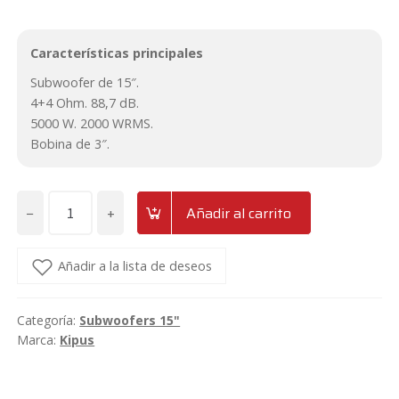
Características principales
Subwoofer de 15″.
4+4 Ohm. 88,7 dB.
5000 W. 2000 WRMS.
Bobina de 3″.
−
+
Añadir al carrito
Subwoofer
de
15"
Añadir a la lista de deseos
2000wrms
4+4Ω
Categoría:
Subwoofers 15"
Kipus
Marca:
Kipus
Raiton
RA-