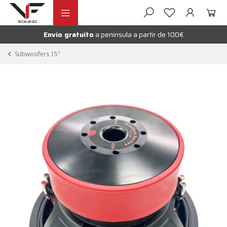
Ir
Ir
andir
a
al
la
contenido
Envío gratuito
a peninsula a partir de 100€
nú
navegación
andir
Subwoofers 15"
nú
andir
nú