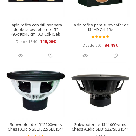
Cajón reflex con difusor para
Cajón reflex para subwoofer de
doble subwoofer de 15″
15″ AD Csl-15e
(96x40x40 cm.) AD Cdl-15eb
El
El
140,06
€
Desde
154
€
Valora
El
El
84,48
€
Desde
90
€
precio
precio
do en
precio
precio
original
actual
5.00
de 5
original
actual
era:
es:
era:
es:
154€.
140,06€.
90€.
84,48€.
Subwoofer de 15″ 2500wrms
Subwoofer de 15″ 1000wrms
Chess Audio SBL1522/SBL1544
Chess Audio SBB1522/SBB1544