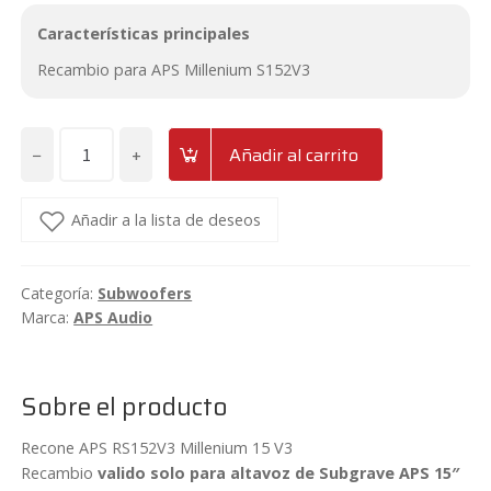
Características principales
Recambio para APS Millenium S152V3
−
+
Añadir al carrito
Recambio
APS
Millenium
Añadir a la lista de deseos
RS152V3
cantidad
Categoría:
Subwoofers
Marca:
APS Audio
Sobre el producto
Recone APS RS152V3 Millenium 15 V3
Recambio
valido solo para altavoz de Subgrave APS 15″