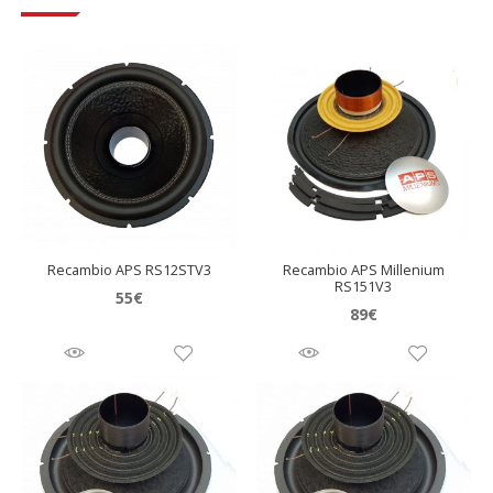
Recambio APS RS12STV3
Recambio APS Millenium
RS151V3
55
€
89
€