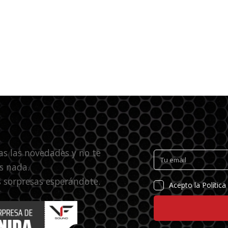
as las novedades y no te
s nada.
 sorpresas esperándote.