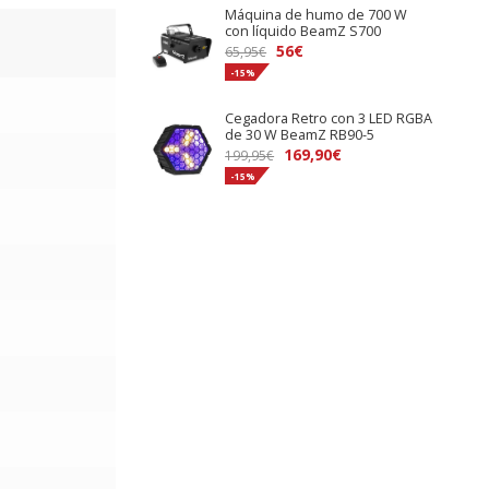
Máquina de humo de 700 W
era:
es:
con líquido BeamZ S700
229,95€.
194€.
El
El
56
€
65,95
€
precio
precio
-15%
original
actual
Cegadora Retro con 3 LED RGBA
era:
es:
de 30 W BeamZ RB90-5
65,95€.
56€.
El
El
169,90
€
199,95
€
precio
precio
-15%
original
actual
era:
es:
199,95€.
169,90€.