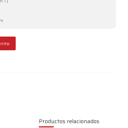
en T)
o
cm
rrito
Productos relacionados