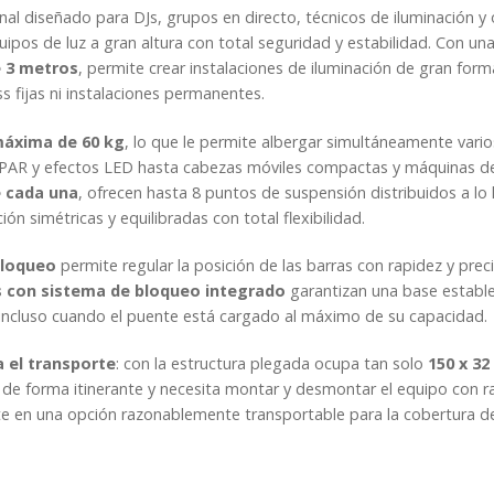
nal diseñado para DJs, grupos en directo, técnicos de iluminación y
quipos de luz a gran altura con total seguridad y estabilidad. Con un
 3 metros
, permite crear instalaciones de iluminación de gran form
s fijas ni instalaciones permanentes.
máxima de 60 kg
, lo que le permite albergar simultáneamente vari
s PAR y efectos LED hasta cabezas móviles compactas y máquinas 
e cada una
, ofrecen hasta 8 puntos de suspensión distribuidos a lo 
n simétricas y equilibradas con total flexibilidad.
bloqueo
permite regular la posición de las barras con rapidez y preci
s con sistema de bloqueo integrado
garantizan una base estable
o incluso cuando el puente está cargado al máximo de su capacidad.
a el transporte
: con la estructura plegada ocupa tan solo
150 x 32
de forma itinerante y necesita montar y desmontar el equipo con r
te en una opción razonablemente transportable para la cobertura de