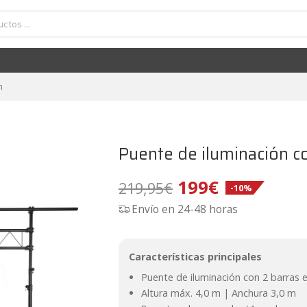
Puente de iluminación con 2 barras en T BeamZ LB60
El
El
199
€
219,95
€
-10%
precio
precio
original
actual
era:
es:
n
219,95€.
199€.
Puente de iluminación c
El
El
199
€
219,95
€
-10%
Envío en 24-48 horas
precio
precio
original
actual
Características principales
era:
es:
Puente de iluminación con 2 barras 
Altura máx. 4,0 m | Anchura 3,0 m
219,95€.
199€.