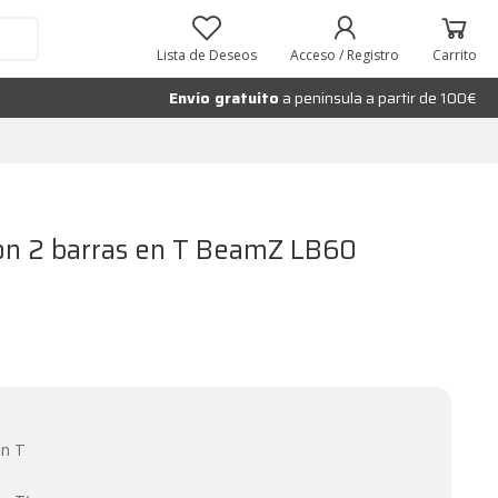
Añadir al carrito
Lista de Deseos
Acceso / Registro
Carrito
Envío gratuito
a peninsula a partir de 100€
on 2 barras en T BeamZ LB60
en T