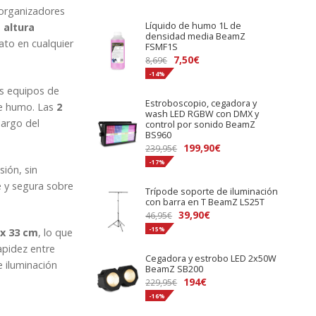
 organizadores
Líquido de humo 1L de
a
altura
densidad media BeamZ
ato en cualquier
FSMF1S
El
El
7,50
€
8,69
€
precio
precio
-14%
original
actual
os equipos de
Estroboscopio, cegadora y
era:
es:
de humo. Las
2
wash LED RGBW con DMX y
8,69€.
7,50€.
largo del
control por sonido BeamZ
BS960
El
El
199,90
€
239,95
€
precio
precio
-17%
sión, sin
original
actual
 y segura sobre
Trípode soporte de iluminación
era:
es:
con barra en T BeamZ LS25T
239,95€.
199,90€.
El
El
39,90
€
46,95
€
precio
precio
-15%
 x 33 cm
, lo que
original
actual
apidez entre
Cegadora y estrobo LED 2x50W
era:
es:
 iluminación
BeamZ SB200
46,95€.
39,90€.
El
El
194
€
229,95
€
precio
precio
-16%
original
actual