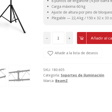
8 puntos de enganche (4 por barra 
Carga máxima 60 kg
Ajuste de altura por pins de bloque
Plegable — 22,4 kg / 150 x 32 x 33 
−
+
Añadir al ca
Puente
de
iluminación
Añadir a la lista de deseos
con
2
SKU:
180.605
barras
Categoría:
Soportes de iluminación
en
Marca:
BeamZ
T
BeamZ
LB60
cantidad