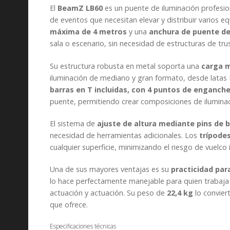
El
B
eamZ LB60
es un puente de iluminación profesio
de eventos que necesitan elevar y distribuir varios e
máxima de 4 metros
y una
anchura de puente de
sala o escenario, sin necesidad de estructuras de trus
Su estructura robusta en metal soporta una
carga 
iluminación de mediano y gran formato, desde lata
barras en T incluidas, con 4 puntos de enganch
puente, permitiendo crear composiciones de iluminació
El sistema de
ajuste de altura mediante pins de 
necesidad de herramientas adicionales. Los
trípode
cualquier superficie, minimizando el riesgo de vuelc
Una de sus mayores ventajas es su
practicidad par
lo hace perfectamente manejable para quien trabaja 
actuación y actuación. Su peso de
22,4 kg
lo convier
que ofrece.
Especificaciones técnicas