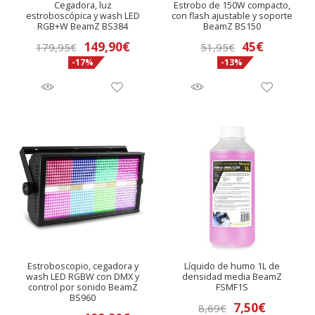
Cegadora, luz
Estrobo de 150W compacto,
estroboscópica y wash LED
con flash ajustable y soporte
RGB+W BeamZ BS384
BeamZ BS150
El
El
El
El
149,90
€
45
€
179,95
€
51,95
€
-17%
-13%
precio
precio
precio
precio
original
actual
original
actual
era:
es:
era:
es:
179,95€.
149,90€.
51,95€.
45€.
Estroboscopio, cegadora y
Líquido de humo 1L de
wash LED RGBW con DMX y
densidad media BeamZ
control por sonido BeamZ
FSMF1S
BS960
El
El
7,50
€
8,69
€