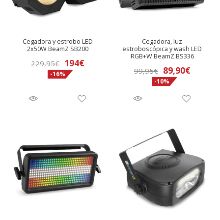
Cegadora y estrobo LED
Cegadora, luz
2x50W BeamZ SB200
estroboscópica y wash LED
RGB+W BeamZ BS336
El
El
194
€
229,95
€
El
El
89,90
€
99,95
€
-16%
precio
precio
-10%
precio
precio
original
actual
original
actual
era:
es:
era:
es:
229,95€.
194€.
99,95€.
89,90€.