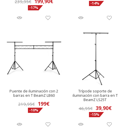
El
El
199,90
€
239,95
€
-14%
precio
precio
-17%
precio
precio
original
actual
original
actual
era:
es:
era:
es:
8,69€.
7,50€.
239,95€.
199,90€.
Puente de iluminación con 2
Trípode soporte de
barras en T BeamZ LB60
iluminación con barra en T
BeamZ LS25T
El
El
199
€
219,95
€
El
El
39,90
€
46,95
€
-10%
precio
precio
-15%
precio
precio
original
actual
original
actual
era:
es: