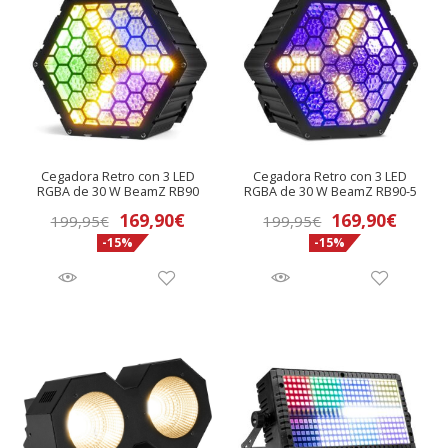
Cegadora Retro con 3 LED
Cegadora Retro con 3 LED
RGBA de 30 W BeamZ RB90
RGBA de 30 W BeamZ RB90-5
El
El
El
El
169,90
€
169,90
€
199,95
€
199,95
€
-15%
-15%
precio
precio
precio
preci
original
actual
original
actua
era:
es:
era:
es:
199,95€.
169,90€.
199,95€.
169,9