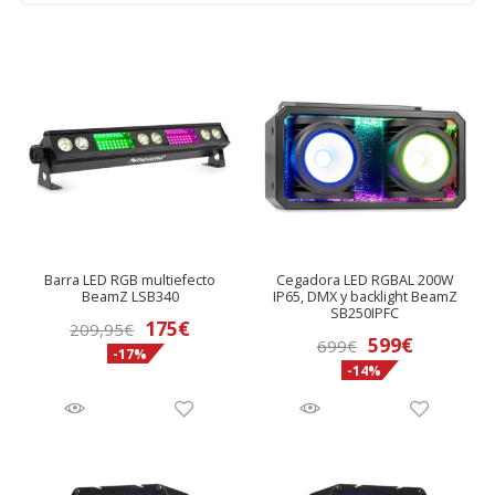
Barra LED RGB multiefecto
Cegadora LED RGBAL 200W
BeamZ LSB340
IP65, DMX y backlight BeamZ
SB250IPFC
El
El
175
€
209,95
€
El
El
599
€
699
€
-17%
precio
precio
-14%
precio
precio
original
actual
original
actual
era:
es:
era:
es:
209,95€.
175€.
699€.
599€.