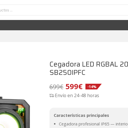
a LED RGBAL 200W IP65, DMX y backlight BeamZ SB250IPFC
El
El
599
€
699
€
-14%
precio
precio
original
actual
era:
es:
699€.
599€.
Cegadora LED RGBAL 20
SB250IPFC
El
El
599
€
699
€
-14%
Envío en 24-48 horas
precio
precio
original
actual
Características principales
era:
es:
Cegadora profesional IP65 — interior