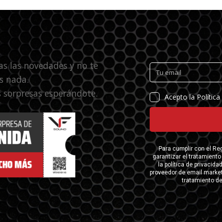
as las novedades y no te
s nada.
 sorpresas esperándote.