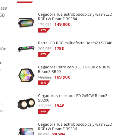
casa
Cegadora, luz estroboscópica y wash LED
RGB
RGB+W BeamZ BS384
El
El
149,90
€
179,95
€
precio
precio
-17%
original
actual
Barra LED RGB multiefecto BeamZ LSB340
era:
es:
El
El
175
€
ción
209,95
€
179,95€.
149,90€.
precio
precio
-17%
original
actual
an
Cegadora Retro con 3 LED RGBA de 30 W
era:
es:
a
BeamZ RB90
209,95€.
175€.
El
El
169,90
€
199,95
€
precio
precio
-15%
-
original
actual
Cegadora y estrobo LED 2x50W BeamZ
era:
es:
SB200
199,95€.
169,90€.
os
El
El
194
€
229,95
€
ear
precio
precio
-16%
original
actual
Cegadora, luz estroboscópica y wash LED
era:
es:
RGB+W BeamZ BS336
229,95€.
194€.
El
El
89,90
€
99,95
€