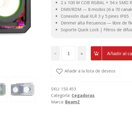
2 x 100 W COB RGBAL + 54 x SMD 
699€.
599€.
DMX/RDM — 8 modos (6 a 70 canal
Conexión dual XLR 3 y 5 pines IP65
Dimmer alta frecuencia — libre de fli
Soporte Quick Lock | Filtros de difus
−
+
Añadir al ca
Cegadora
LED
RGBAL
Añadir a la lista de deseos
200W
IP65,
SKU:
150.453
DMX
Categoría:
Cegadoras
y
Marca:
BeamZ
backlight
BeamZ
SB250IPFC
cantidad