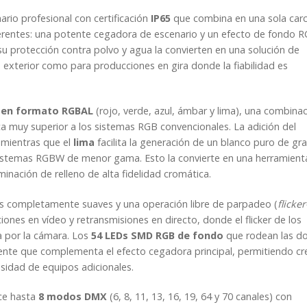
rio profesional con certificación
IP65
que combina en una sola car
erentes: una potente cegadora de escenario y un efecto de fondo 
su protección contra polvo y agua la convierten en una solución de
 exterior como para producciones en gira donde la fiabilidad es
W en formato RGBAL
(rojo, verde, azul, ámbar y lima), una combina
ca muy superior a los sistemas RGB convencionales. La adición del
, mientras que el
lima
facilita la generación de un blanco puro de gr
 sistemas RGBW de menor gama. Esto la convierte en una herramient
inación de relleno de alta fidelidad cromática.
es completamente suaves y una operación libre de parpadeo (
flicker
ones en vídeo y retransmisiones en directo, donde el flicker de los
a por la cámara. Los
54 LEDs SMD RGB de fondo
que rodean las d
ente que complementa el efecto cegadora principal, permitiendo cr
sidad de equipos adicionales.
ece hasta
8 modos DMX
(6, 8, 11, 13, 16, 19, 64 y 70 canales) con