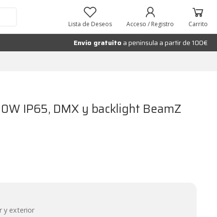
Añadir al carrito
Lista de Deseos
Acceso / Registro
Carrito
Envío gratuito
a peninsula a partir de 100€
0W IP65, DMX y backlight BeamZ
 y exterior