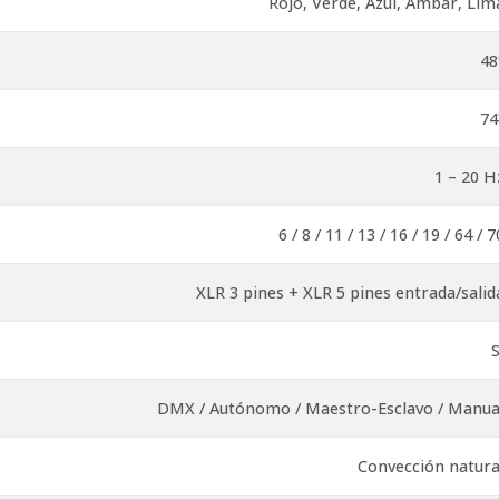
Rojo, Verde, Azul, Ámbar, Lim
48
74
1 – 20 H
6 / 8 / 11 / 13 / 16 / 19 / 64 / 7
XLR 3 pines + XLR 5 pines entrada/salid
S
DMX / Autónomo / Maestro-Esclavo / Manua
Convección natura