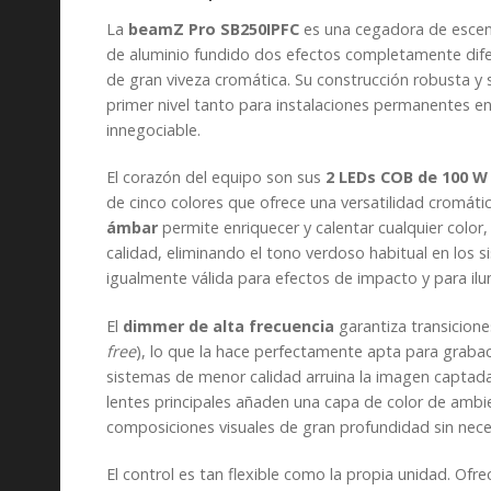
La
beamZ Pro SB250IPFC
es una cegadora de escena
de aluminio fundido dos efectos completamente dif
de gran viveza cromática. Su construcción robusta y 
primer nivel tanto para instalaciones permanentes en
innegociable.
El corazón del equipo son sus
2 LEDs COB de 100 
de cinco colores que ofrece una versatilidad cromáti
ámbar
permite enriquecer y calentar cualquier color
calidad, eliminando el tono verdoso habitual en los
igualmente válida para efectos de impacto y para ilum
El
dimmer de alta frecuencia
garantiza transicion
free
), lo que la hace perfectamente apta para grabaci
sistemas de menor calidad arruina la imagen captad
lentes principales añaden una capa de color de ambi
composiciones visuales de gran profundidad sin nece
El control es tan flexible como la propia unidad. Ofr