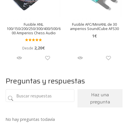
Fusible ANL
Fusible AFC/MiniANL de 30
100/150/200/250/300/400/500/6
amperios SoundCube AFS30
00 Amperios Chess Audio
1
€
Valora
2,20
€
Desde
do en
5.00
de 5
Preguntas y respuestas
Haz una
pregunta
No hay preguntas todavía