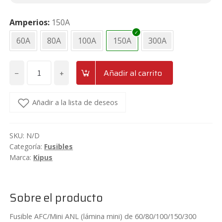
Amperios
150A
60A
80A
100A
150A
300A
−
+
Añadir al carrito
Fusible
AFC/Mini
ANL
Añadir a la lista de deseos
Kipus
AF
SKU:
N/D
cantidad
Categoría:
Fusibles
Marca:
Kipus
Sobre el producto
Fusible AFC/Mini ANL (lámina mini) de 60/80/100/150/300