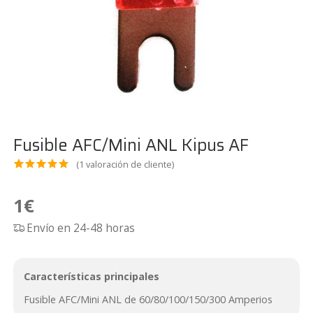
Fusible AFC/Mini ANL Kipus AF
(
1
valoración de cliente)
Valora
1
do
5.00
1
€
sobre 5
Envío en 24-48 horas
basado
en
puntua
Características principales
ción de
Fusible AFC/Mini ANL de 60/80/100/150/300 Amperios
cliente