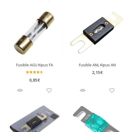
Fusible AGU Kipus FA
Fusible ANL Kipus AN
2,15
€
Valora
0,85
€
do en
4.50
de
5