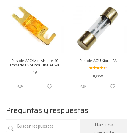
Fusible AFC/MiniANL de 40
Fusible AGU Kipus FA
amperios SoundCube AFS40
1
€
Valora
0,85
€
do en
4.50
de
5
Preguntas y respuestas
Haz una
pregunta