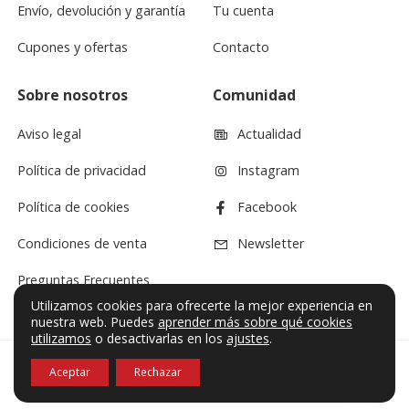
Envío, devolución y garantía
Tu cuenta
Cupones y ofertas
Contacto
Sobre nosotros
Comunidad
Aviso legal
Actualidad
Política de privacidad
Instagram
Política de cookies
Facebook
Condiciones de venta
Newsletter
Preguntas Frecuentes
Utilizamos cookies para ofrecerte la mejor experiencia en
nuestra web. Puedes
aprender más sobre qué cookies
utilizamos
o desactivarlas en los
ajustes
.
Aceptar
Rechazar
© VF Sound 2026. Todos los derechos reservados.