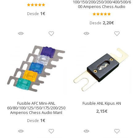
100/150/200/250/300/400/500/6
00 Amperios Chess Audio
Valora
1
€
Desde
do en
Valora
2,20
€
5.00
de 5
Desde
do en
5.00
de 5
Fusible AFC Mini-ANL
Fusible ANL Kipus AN
60/80/100/125/150/175/200/250
2,15
€
Amperios Chess Audio Manl
1
€
Desde