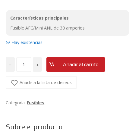
Características principales
Fusible AFC/Mini ANL de 30 amperios.
Hay existencias
−
+
Añadir al carrito
Fusible
AFC/MiniANL
de
Añadir a la lista de deseos
30
amperios
Categoría:
Fusibles
SoundCube
AFS30
cantidad
Sobre el producto