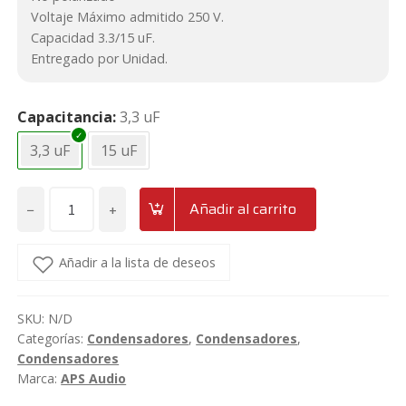
Voltaje Máximo admitido 250 V.
Capacidad 3.3/15 uF.
Entregado por Unidad.
Capacitancia
3,3 uF
3,3 uF
15 uF
−
+
Añadir al carrito
Condensador
MKT
no
Añadir a la lista de deseos
polarizado
APS
SKU:
N/D
cantidad
Categorías:
Condensadores
,
Condensadores
,
Condensadores
Marca:
APS Audio